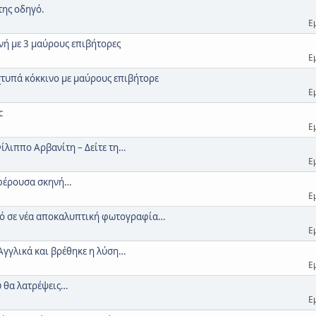
της οδηγό.
Ε
ηνή με 3 μαύρους επιβήτορες
Ε
 χτυπά κόκκινο με μαύρους επιβήτορε
Ε
c
Ε
Φίλιππο Αρβανίτη – Δείτε τη…
Ε
ιαφέρουσα σκηνή…
Ε
ικό σε νέα αποκαλυπτική φωτογραφία…
Ε
 Αγγλικά και βρέθηκε η λύση…
Ε
υ θα λατρέψεις…
Ε