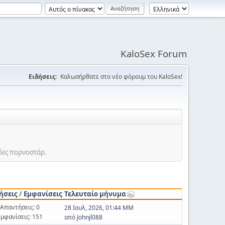
KaloSex Forum
Ειδήσεις:
Καλωσήρθατε στο νέο φόρουμ του KaloSex!
ίδες πορνοστάρ.
ήσεις
/
Εμφανίσεις
Τελευταίο μήνυμα
Απαντήσεις: 0
28 Ιουλ, 2026, 01:44 ΜΜ
Εμφανίσεις: 151
από
Johnjl088