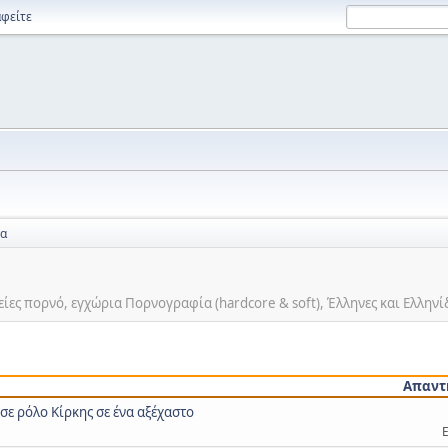
φείτε
ία
ρείες πορνό, εγχώρια Πορνογραφία (hardcore & soft), Έλληνες και Ελλην
Απαντ
 σε ρόλο Κίρκης σε ένα αξέχαστο