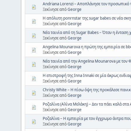
Andriana Lorenzi – Αποπλάνησε τον προσωπικό 
Ξεκίνησε από
George
Η απόλυτη ponrnstar της sugar babes σε νέα σκ
Ξεκίνησε από
George
Νέα ταινία από τη Sugar Babes – Όταν η ένταση
Ξεκίνησε από
George
Angelina Mounarova η πρώτη της εμπειρία σε bb
Ξεκίνησε από
George
Νέα ταινία από την Angelina Mounarova με τον 
Ξεκίνησε από
George
Η επιστροφή της Inna Innaki σε μία άκρως ενδ
Ξεκίνησε από
George
Christy White – Η πίσω όψη της προκάλεσε παν
Ξεκίνησε από
George
Ροζαλίνα (Αλίνα Μελάκη) – Δεν τα πάει καλά στα
Ξεκίνησε από
George
Ροζαλίνα – Η εμπειρία με τον έγχρωμο άντρα πο
Ξεκίνησε από
George