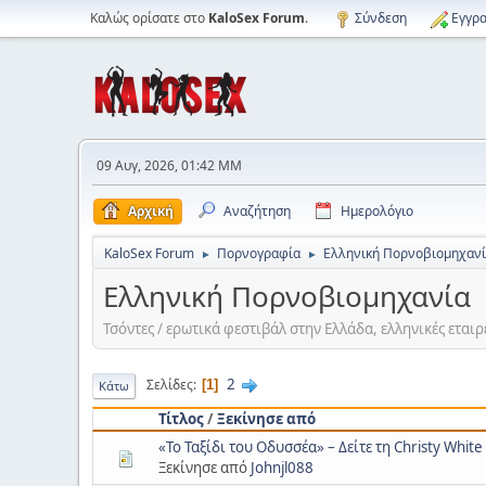
Καλώς ορίσατε στο
KaloSex Forum
.
Σύνδεση
Εγγρα
09 Αυγ, 2026, 01:42 ΜΜ
Αρχική
Αναζήτηση
Ημερολόγιο
KaloSex Forum
Πορνογραφία
Ελληνική Πορνοβιομηχαν
►
►
Ελληνική Πορνοβιομηχανία
Τσόντες / ερωτικά φεστιβάλ στην Ελλάδα, ελληνικές εται
2
Σελίδες
1
Κάτω
Τίτλος
/
Ξεκίνησε από
«Το Ταξίδι του Οδυσσέα» – Δείτε τη Christy White
Ξεκίνησε από
Johnjl088