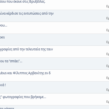
σόου που έκανε στις Βρυξέλλες.
Ε
ίνα κέρδισε τις εντυπώσεις από την
Ε
άνου…
Ε
bes
Ε
γραφίες από την τελευταία της ταιν
Ε
που τα “σπάει”…
Ε
cubus και Φίλιππος Αρβανίτης εν δ
Ε
ιά !
Ε
φές” φωτογραφίες που βρήκαμε…
Ε
 τη χάσετε…