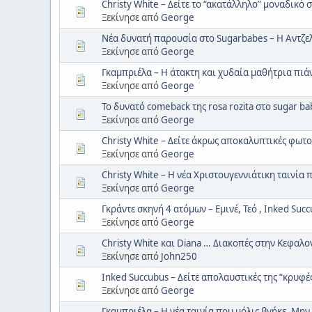
Christy White – Δείτε το “ακατάλληλο” μοναδικό 
Ξεκίνησε από
George
Νέα δυνατή παρουσία στο Sugarbabes – Η Αντζελ
Ξεκίνησε από
George
Γκαμπριέλα – Η άτακτη και χυδαία μαθήτρια πι
Ξεκίνησε από
George
Το δυνατό comeback της rosa rozita στο sugar ba
Ξεκίνησε από
George
Christy White – Δείτε άκρως αποκαλυπτικές φωτο
Ξεκίνησε από
George
Christy White – Η νέα Χριστουγεννιάτικη ταινία 
Ξεκίνησε από
George
Γκράντε σκηνή 4 ατόμων – Εμινέ, Τεό , Inked Suc
Ξεκίνησε από
George
Christy White και Diana … Διακοπές στην Κεφαλον
Ξεκίνησε από
John250
Inked Succubus – Δείτε απολαυστικές της “κρυ
Ξεκίνησε από
George
Γκαμπριέλα – Η νέα ταινία που μόλις βγήκε. Μην