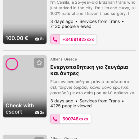
I'm Camila, a 25-year-old Brazilian trans who
just arrived in the city. I'm slim and curvy, all
100% natural and I haven't had surgery. I
adapt to everything without a problem, I'm
3 days ago
Services from Trans
open-minded. Write me on WhatsApp to
7130 people viewed
find out more about me.
100.00 €
6
+3469182xxxx
Athens, Greece
Ενεργοπαθητικη για ζευγάρια
και άντρες
Είμαι ενεργοπαθητικη κάνω τα πάντα στο
σεξ παίρνω δωράκι, κανω μόνο ερωτικά
ραντεβού με στο σπίτι μου πολύ καθαρό και
ιδιαίτερο
3 days ago
Services from Trans
Check with
4225 people viewed
escort
3
690748xxxx
Athens, Greece