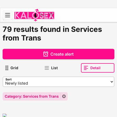
Home
>
Services from Trans
79 results found in Services
from Trans
Create alert
Grid
List
Detail
Sort
Category: Services from Trans