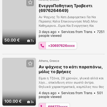
ΕνεργοΠαθητικη Τραβεστι
(6976264649)
Αν Ψαχνης Το Κατι Διαφορετικο Για Να
Περασης Καλα Επικοινωνησε Μαζι Μου
Καθημερινα…Ειμαι Και Ενεργητικη Και
Παθητικη…Με Χωρο Στη Στην Καλλιθεα….Για
3 days ago
Services from Trans
7251
Σενα Που Θελης Να Περασης Καλα Διχως
people viewed
Βιασυνες…(Fisting-Gold Shower-Foot
50.00 €
7
Fetishism) *697*62*64*649
+30697626xxxx
Athens, Greece
Αν ψάχνεις το κάτι παραπάνω,
μόλις το βρήκες
Είμαι η Τζόνα, 29 χρονών, γλυκιά αλλά και
λίγο… επικίνδυνη στον σωστό άντρα.
Θηλυκά χαρακτηριστικά, καμπύλες που θες
να εξερευνήσεις και διάθεση για στιγμές
4 days ago
Services from Trans
501
που δεν ξεχνιούνται. Διαθέσιμη στον χώρο
people viewed
μου ή εκεί που θα φροντίσεις να με…
100.00 €
3
κακομάθεις. ???????? 69-87717611
698771xxxx