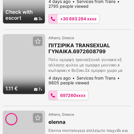
4 days ago
Services from Trans
2795 people viewed
Check with
escort
3
+30 693 264 xxxx
Athens, Greece
ΠΙΤΣΙΡΙΚΑ TRANSEXUAL
ΓΥΝΑΙΚΑ.6972608799
Πολυ ομορφη τρανσεξουαλ γυναικα εξ
αλλαγης φυλου με ομορφο μουνακι κ
κωλαρακι κ Βυζακι.Σε ομορφο χωρο με
σοβαροτητα κ εχεμυθεια κ με ανεση
4 days ago
Services from Trans
χρονου,Ομορφα παιχνιδια ανωμαλα κ
9805 people viewed
μη.Καθαριοτητα κ σοβαροτητα παρεχεται κ
1.11 €
7
ζητειται.Τηλ.6972608799.
697260xxxx
Athens, Greece
elenna
Elenna monteloγεια ατελείωτο παιχνίδι και