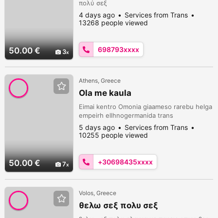
πολύ σεξ
4 days ago
Services from Trans
13268 people viewed
698793xxxx
50.00 €
3
Athens, Greece
Ola me kaula
Eimai kentro Omonia giaameso rarebu helga
empeirh ellhnogermanida trans
5 days ago
Services from Trans
10255 people viewed
+30698435xxxx
50.00 €
7
Volos, Greece
θελω σεξ πολυ σεξ