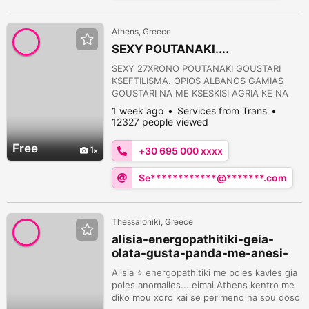
Athens, Greece
SEXY POUTANAKI....
SEXY 27XRONO POUTANAKI GOUSTARI
KSEFTILISMA. OPIOS ALBANOS GAMIAS
GOUSTARI NA ME KSESKISI AGRIA KE NA
ME XISI PANTOU AS STILI MINIMA NA
1 week ago
Services from Trans
KANONISOUME SINANTISI. ERXESE MOU
12327 people viewed
GAMAS AGRIA TO STOMATAKI KE TO
KOLARAKI OSES FORES GOUSTARIS ME
Free
1
+30 695 000 xxxx
XINIS KE FEBGIS. MESA KE SE PARTOUZA
ME 1 I PERISOTEROUS FILOUS SOU. NA
Se************@*******.com
MOU GAMATE OLES TIS TRIPES
TAFTOXONA MAZI. MONO POU EG...
Thessaloniki, Greece
alisia-energopathitiki-geia-
olata-gusta-panda-me-anesi-
xrono
Alisia ⭐ energopathitiki me poles kavles gia
poles anomalies... eimai Athens kentro me
diko mou xoro kai se perimeno na sou doso