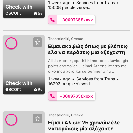
oloi tin kavla mou pou exo mono sovara
1 week ago
Services from Trans
atoma viber 6976584862
Check with
15608 people viewed
escort
5
+30697658xxxx
Thessaloniki, Greece
Eίμαι ακριβώς όπως με βλέπεις
ελα να περάσεις μια αξέχαστη
στιγμή 6976584862
Alisia ⭐ energopathitiki me poles kavles gia
poles anomalies... eimai Athens kentro me
diko mou xoro kai se perimeno na ...
Κέντρο,
1 week ago
Services from Trans
Check with
16702 people viewed
escort
5
+30697658xxxx
Thessaloniki, Greece
Είμαι ι Αλισια 25 χρονών έλε
ναπεράσεις μία αξέχαστη