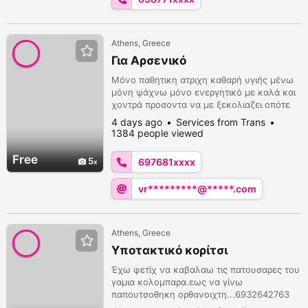
Athens, Greece
Για Αρσενικό
Μόνο παθητικη ατριχη καθαρή υγιής μένω
μόνη ψάχνω μόνο ενεργητικό με καλά και
χοντρά προσοντα να με ξεκολιαζει οπότε
μπορούμε. Όχι πάνω από 45 ετών.περιοχες
4 days ago
Services from Trans
Πειραιά Κερατσίνι και γυρω.
1384 people viewed
Free
5
697681xxxx
vr*********@*****.com
Athens, Greece
Υποτακτικό κορίτσι
Έχω φετίχ να καβαλαω τις πατουσαρες του
γαμια κολομπαρα.εως να γίνω
παπουτσοθηκη ορθανοιχτη...6932642763