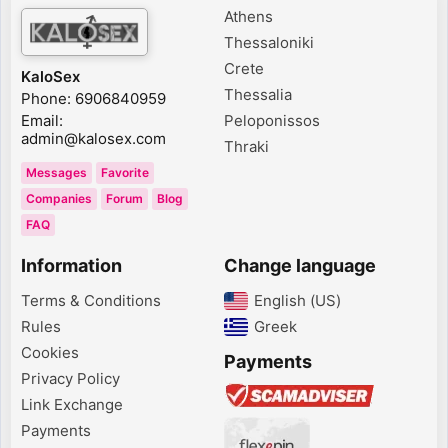
Athens
Thessaloniki
Crete
KaloSex
Thessalia
Phone: 6906840959
Email:
Peloponissos
admin@kalosex.com
Thraki
Messages
Favorite
Companies
Forum
Blog
FAQ
Information
Change language
Terms & Conditions
English (US)‎
Rules
Greek‎
Cookies
Payments
Privacy Policy
Link Exchange
Payments