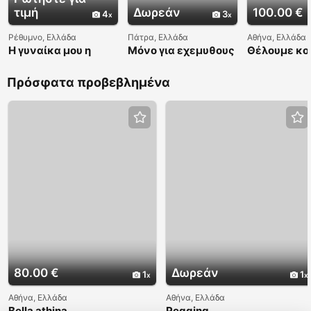
τιμή
Δωρεάν
100.00 €
4
3
Ρέθυμνο, Ελλάδα
Πάτρα, Ελλάδα
Αθήνα, Ελλάδα
Η γυναίκα μου η
Μόνο για εχεμυθους
Θέλουμε κο
παρτουζιαρα
τρίο μαζί μά
Πρόσφατα προβεβλημένα
80.00 €
Δωρεάν
1
1
Αθήνα, Ελλάδα
Αθήνα, Ελλάδα
Bella athina
Pegging