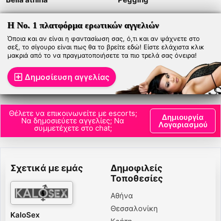
Η Νο. 1 πλατφόρμα ερωτικών αγγελιών
Όποια και αν είναι η φαντασίωση σας, ό,τι και αν ψάχνετε στο
σεξ, το σίγουρο είναι πως θα το βρείτε εδώ! Είστε ελάχιστα κλικ
μακριά από το να πραγματοποιήσετε τα πιο τρελά σας όνειρα!
Δημοσίευση αγγελίας
Θέλετε να επικοινωνείτε με escorts;
Δημιουργία
Να δημοσιεύετε αγγελίες; Να
Λογαριασμού
συμμετέχετε στο chat;
Σχετικά με εμάς
Δημοφιλείς
Τοποθεσίες
Αθήνα
Θεσσαλονίκη
KaloSex