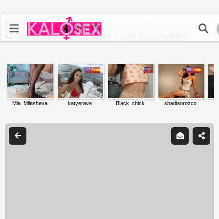
Αρχική
>
Ζευγάρια Ψάχνουν
>
Ζευγαρι 38,
Δωρεάν