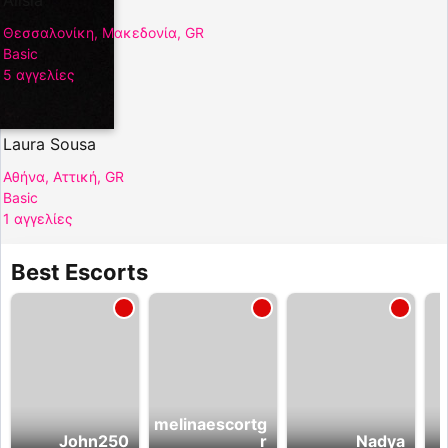
Θεσσαλονίκη, Μακεδονία, GR
Basic
5 αγγελίες
Laura Sousa
Αθήνα, Αττική, GR
Basic
1 αγγελίες
Best Escorts
melinaescortg
John250
r
Nadya