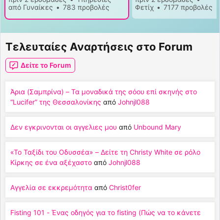
από Γυναίκες
783 προβολές
Φετίχ
7177 προβολές
Τελευταίες Αναρτήσεις στο Forum
Δείτε το Forum
Άρια (Σαμπρίνα) – Τα μοναδικά της σόου επί σκηνής στο
“Lucifer” της Θεσσαλονίκης
από
Johnjl088
Δεν εγκρινονται οι αγγελιες μου
από
Unbound Mary
«Το Ταξίδι του Οδυσσέα» – Δείτε τη Christy White σε ρόλο
Κίρκης σε ένα αξέχαστο
από
Johnjl088
Αγγελία σε εκκρεμότητα
από
Christ0fer
Fisting 101 - Ένας οδηγός για το fisting (Πώς να το κάνετε