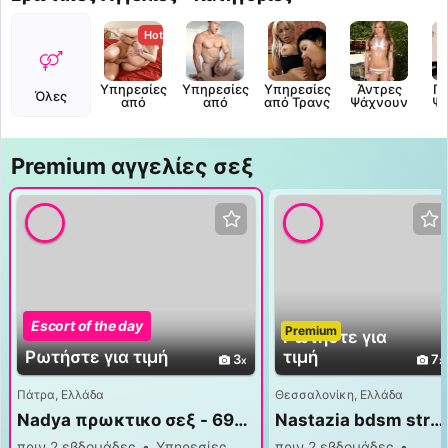
Hot
Υπηρεσίες
Υπηρεσίες
Υπηρεσίες
Άντρες
Γυ
Όλες
από
από
από Τρανς
Ψάχνουν
Ψ
Γυναίκες
Άντρες
Premium αγγελίες σεξ
Escort of the day
Premium
Premium
Ρωτήστε για
Ρωτήστε για τιμή
τιμή
3
7
Πάτρα, Ελλάδα
Θεσσαλονίκη, Ελλάδα
Nadya πρωκτικο σεξ - 6970435906
Nastazia bdsm strapon αυταρχικά
πριν 2 εβδομάδες
Υπηρεσίες
πριν 2 εβδομάδες