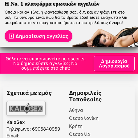
Topescort
–
Topescort
–
Topescort
–
Topescort
–
Η Νο. 1 πλατφόρμα ερωτικών αγγελιών
Topescort
–
Topescort
–
Topescort
–
Topescortboys
–
Όποια και αν είναι η φαντασίωση σας, ό,τι και αν ψάχνετε στο
gay flirt 4 free
-
Topescortdubai
–
Topescortmalta
–
σεξ, το σίγουρο είναι πως θα το βρείτε εδώ! Είστε ελάχιστα κλικ
Topshemales
–
PornX - Free porn videos
–
Zuzana
–
μακριά από το να πραγματοποιήσετε τα πιο τρελά σας όνειρα!
Internetentertainmentgroup
-
World Escort Guide
-
Escortnews
-
Sexguide
-
Sex Vampires
Δημοσίευση αγγελίας
Thessaloniki Escorts
Θέλετε να επικοινωνείτε με escorts;
Δημιουργία
Να δημοσιεύετε αγγελίες; Να
Λογαριασμού
συμμετέχετε στο chat;
Σχετικά με εμάς
Δημοφιλείς
Τοποθεσίες
Αθήνα
Θεσσαλονίκη
KaloSex
Κρήτη
Τηλέφωνο: 6906840959
Θεσσαλία
Email: