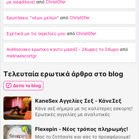
με ασφάλεια)
από
Christ0fer
Ερωτήσεις "νέων μελών"
από
Christ0fer
Σχετικά με τις αγγελίες μου
από
Christ0fer
Αισθησιακο ερωτικο καυτο μασαζ - 24ωρες το 24ωρο
από
melinaescortgr
Τελευταία ερωτικά άρθρα στο blog
Δείτε το blog
KaneSex Αγγελίες Σεξ - ΚάνεΣεξ
Κάνε σεξ σήμερα με τις καλύτερες εσκορτς!
Ερωτικές αγγελίες με αναλυτικές
περιγραφές των υπηρεσιών, πολλές
φωτογραφίες κτλ.. KaneSex όπως και με
Flexepin - Νέος τρόπος πληρωμής!
όποια θες!
Μας το ζητήσατε και σας το προσφέρουμε!