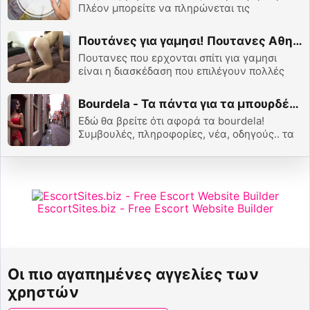
Πλέον μπορείτε να πληρώνεται τις
παραγγελίες σας και τα credits σας με
προπληρωμένες κάρτες Flexepin!
Πουτάνες για γαμησι! Πουτανες Αθηνα.. Πουτανες Θεσσαλονικη..
Πουτανες που ερχονται σπίτι για γαμησι
είναι η διασκέδαση που επιλέγουν πολλές
φορές οι άντρες. Πουτανες Αθηνα ή
Πουτανες Θεσσαλονικη.. Η Διασκέδαση
Bourdela - Τα πάντα για τα μπουρδέλα!
παραμένει πάντα ίδια!
Εδώ θα βρείτε ότι αφορά τα bourdela!
Συμβουλές, πληροφορίες, νέα, οδηγούς.. τα
πάντα! Βουτήξτε στον κόσμο των
μπουρδέλων και αφεθείτε στην απόλαυση..
EscortSites.biz - Free Escort Website Builder
Οι πιο αγαπημένες αγγελίες των
χρηστών