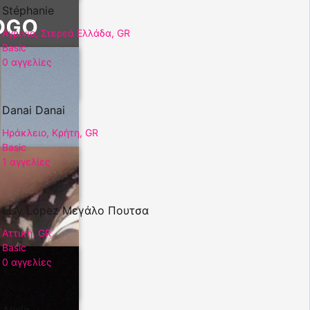
Stéphanie
Αγρίνιο, Στερεά Ελλάδα, GR
Basic
0 αγγελίες
Danai Danai
Ηράκλειο, Κρήτη, GR
Basic
1 αγγελίες
Lisy López Μεγάλο Πουτσα
Αττική, GR
Basic
0 αγγελίες
Alisia