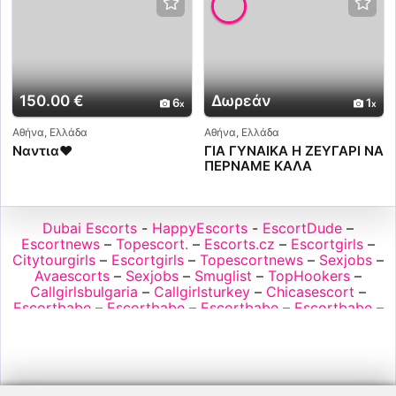
150.00 €
Δωρεάν
6
1
Αθήνα, Ελλάδα
Αθήνα, Ελλάδα
Ναντια❤️
ΓΙΑ ΓΥΝΑΙΚΑ Η ΖΕΥΓΑΡΙ ΝΑ
ΠΕΡΝΑΜΕ ΚΑΛΑ
Dubai Escorts
-
HappyEscorts
-
EscortDude
–
Escortnews
–
Topescort.
–
Escorts.cz
–
Escortgirls
–
Citytourgirls
–
Escortgirls
–
Topescortnews
–
Sexjobs
–
Avaescorts
–
Sexjobs
–
Smuglist
–
TopHookers
–
Callgirlsbulgaria
–
Callgirlsturkey
–
Chicasescort
–
Escortbabe
–
Escortbabe
–
Escortbabe
–
Escortbabe
–
Big Tits Models Directory
–
Escortnearme
–
Escortnews
–
Escortnews
–
Escortnews.com
–
Escorts
–
Nordicescorts
–
Privehuis
–
Redlightdistrict
–
Seduce
–
Sexguide
–
Sexguide
–
Sexjobs
–
Sexjobs
–
Sexjobs
–
Sexjobs
–
Topescort
–
Topescort
–
Topescort
–