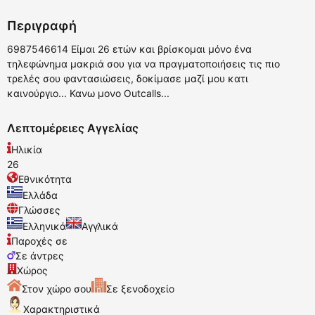
Περιγραφή
6987546614 Είμαι 26 ετών και βρίσκομαι μόνο ένα
τηλεφώνημα μακριά σου για να πραγματοποιήσεις τις πιο
τρελές σου φαντασιώσεις, δοκίμασε μαζί μου κατι
καινούργιο... Κανω μονο Outcalls...
Λεπτομέρειες Αγγελίας
Ηλικία
26
Εθνικότητα
Ελλάδα
Γλώσσες
Ελληνικά
Αγγλικά
Παροχές σε
Σε άντρες
Χώρος
Στον χώρο σου
Σε ξενοδοχείο
Χαρακτηριστικά