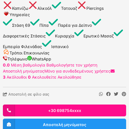
Καπνίζω
Αλκοόλ
Τατουαζ
Piercings
Υπηρεσίες
Στάση 69
Πίπα
Παρέα για Δείπνο
Διαφορετικές Στάσεις
Κυριαρχία
Ερωτικό Μασαζ
Εμπειρία Φιλενάδας
Ισπανικό
Τρόποι Επικοινωνίας
Τηλέφωνο
WhatsApp
0.0
Μέση βαθμολογία
Βαθμολογήστε τον χρήστη
Αποστολή μηνύματος
Μόνο για συνδεδεμένους χρήστες
3
Ακόλουθοι
0
Ακολουθείτε
Ακολούθησε
Αποστολή σε φίλο σας
+30 698754xxxx
Αποστολή μηνύματος