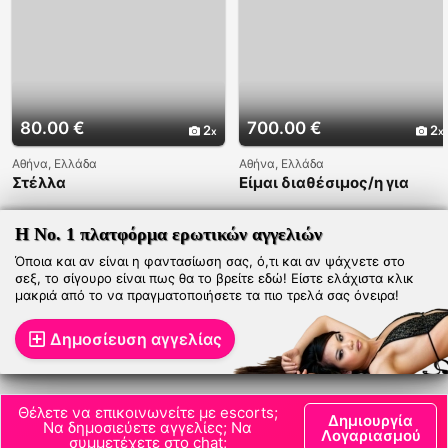
80.00 €
700.00 €
2
2
Αθήνα, Ελλάδα
Αθήνα, Ελλάδα
Στέλλα
Είμαι διαθέσιμος/η για
στιγμές άτακτης
απόλαυσης και οικονομικό
μασάζ
Η Νο. 1 πλατφόρμα ερωτικών αγγελιών
Όποια και αν είναι η φαντασίωση σας, ό,τι και αν ψάχνετε στο
σεξ, το σίγουρο είναι πως θα το βρείτε εδώ! Είστε ελάχιστα κλικ
μακριά από το να πραγματοποιήσετε τα πιο τρελά σας όνειρα!
Δημοσίευση αγγελίας
Θέλετε να επικοινωνείτε με escorts;
Δημιουργία
Να δημοσιεύετε αγγελίες; Να
Λογαριασμού
συμμετέχετε στο chat;