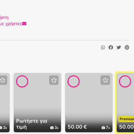
ήστη
υς χρήστες
Premiu
Ρωτήστε για
τιμή
50.00 €
50.00
3
3
7