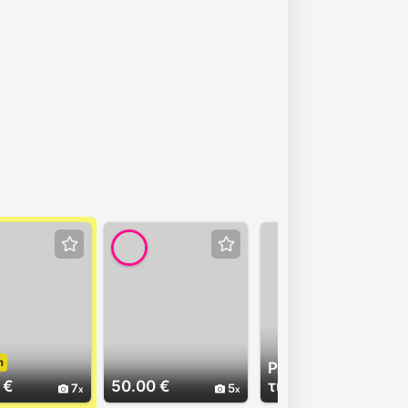
m
Ρωτήστε για
 €
50.00 €
τιμή
7
5
2