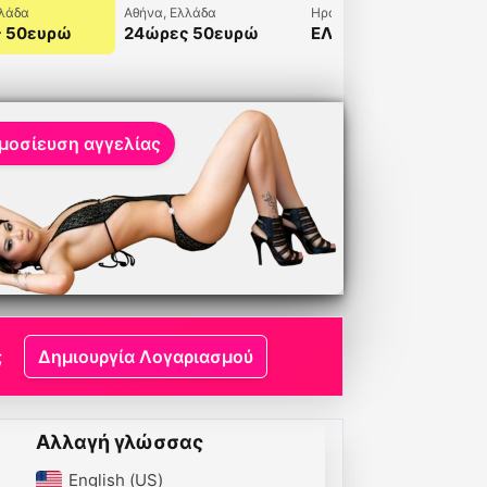
λλάδα
Αθήνα, Ελλάδα
Ηράκλειο, Ελλάδα
 50ευρώ
24ώρες 50ευρώ
ΕΛΛΗΝΙΔΑ
1182
6993261180
6938840665
ρία Ελληνίδα
6993261181
ρο μου
Ελευθερία σε
περιμένω στο χώρο
μου
μοσίευση αγγελίας
;
Δημιουργία Λογαριασμού
Αλλαγή γλώσσας
English (US)‎