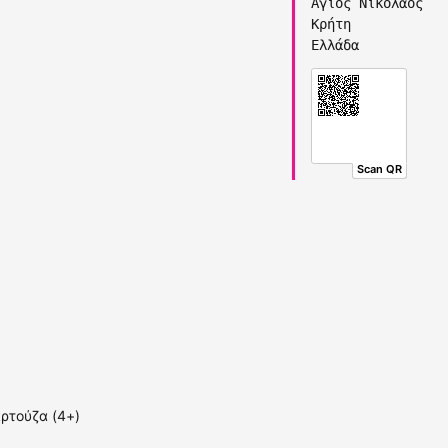
Άγιος Νικόλαος
Κρήτη
Ελλάδα
Scan QR
ρτούζα (4+)