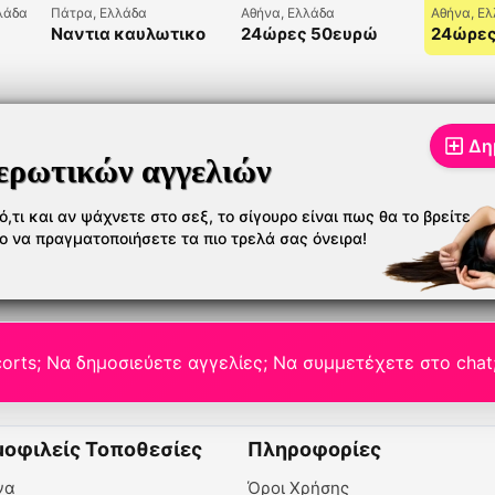
λάδα
Πάτρα, Ελλάδα
Αθήνα, Ελλάδα
Αθήνα, Ε
Ναντια καυλωτικο
24ώρες 50ευρώ
24ώρες
σεξ - 6970435906
6993261180
699326
6993261181
Ελευθε
Ελευθερία σε
στο χώ
περιμένω στο σπίτι
μου
Δη
ερωτικών αγγελιών
,τι και αν ψάχνετε στο σεξ, το σίγουρο είναι πως θα το βρείτε
το να πραγματοποιήσετε τα πιο τρελά σας όνειρα!
orts; Να δημοσιεύετε αγγελίες; Να συμμετέχετε στο chat
οφιλείς Τοποθεσίες
Πληροφορίες
να
Όροι Χρήσης