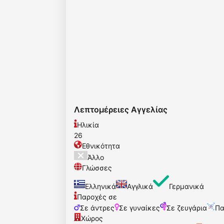
Λεπτομέρειες Αγγελίας
Ηλικία
26
Εθνικότητα
Άλλο
Γλώσσες
Ελληνικά
Αγγλικά
Γερμανικά
Παροχές σε
Σε άντρες
Σε γυναίκες
Σε ζευγάρια
Πα
Χώρος