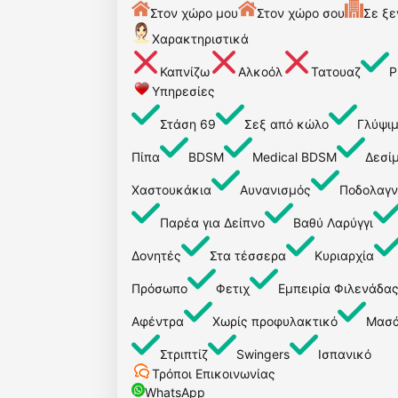
Στον χώρο μου
Στον χώρο σου
Σε ξε
Χαρακτηριστικά
Καπνίζω
Αλκοόλ
Τατουαζ
P
Υπηρεσίες
Στάση 69
Σεξ από κώλο
Γλύψι
Πίπα
BDSM
Medical BDSM
Δεσί
Χαστουκάκια
Αυνανισμός
Ποδολαγν
Παρέα για Δείπνο
Βαθύ Λαρύγγι
Δονητές
Στα τέσσερα
Κυριαρχία
Πρόσωπο
Φετιχ
Εμπειρία Φιλενάδα
Αφέντρα
Χωρίς προφυλακτικό
Μασά
Στριπτίζ
Swingers
Ισπανικό
Τρόποι Επικοινωνίας
WhatsApp