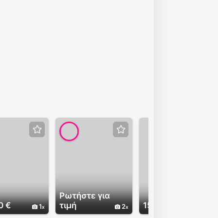
Ρωτήστε για
0 €
τιμή
150.00 €
1
2
6