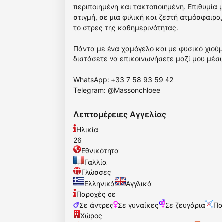
περιποιημένη και τακτοποιημένη. Επιθυμία 
στιγμή, σε μια φιλική και ζεστή ατμόσφαιρ
το στρες της καθημερινότητας.
Πάντα με ένα χαμόγελο και με φυσικό χιού
διστάσετε να επικοινωνήσετε μαζί μου μέσ
WhatsApp: +33 7 58 93 59 42
Telegram: @Massonchloee
Λεπτομέρειες Αγγελίας
Ηλικία
26
Εθνικότητα
Γαλλία
Γλώσσες
Ελληνικά
Αγγλικά
Παροχές σε
Σε άντρες
Σε γυναίκες
Σε ζευγάρια
Πα
Χώρος