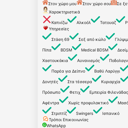
Στον χώρο μου
Στον χώρο σου
Σε ξε
Χαρακτηριστικά
Καπνίζω
Αλκοόλ
Τατουαζ
P
Υπηρεσίες
Στάση 69
Σεξ από κώλο
Γλύψι
Πίπα
BDSM
Medical BDSM
Δεσί
Χαστουκάκια
Αυνανισμός
Ποδολαγν
Παρέα για Δείπνο
Βαθύ Λαρύγγι
Δονητές
Στα τέσσερα
Κυριαρχία
Πρόσωπο
Φετιχ
Εμπειρία Φιλενάδα
Αφέντρα
Χωρίς προφυλακτικό
Μασά
Στριπτίζ
Swingers
Ισπανικό
Τρόποι Επικοινωνίας
WhatsApp