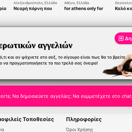
Αλεξανδρούπολη, Ελλάδα
Αθήνα, Ελλάδα
Θεσσαλον
ρία
Νεαρή πόρνη που
for athens only for
Καλό κ
α
μόλις μετακόμισε
limit time
κορίτσι
στην πόλη
ειο
Δη
ερωτικών αγγελιών
,τι και αν ψάχνετε στο σεξ, το σίγουρο είναι πως θα το βρείτε
το να πραγματοποιήσετε τα πιο τρελά σας όνειρα!
orts; Να δημοσιεύετε αγγελίες; Να συμμετέχετε στο chat
οφιλείς Τοποθεσίες
Πληροφορίες
να
Όροι Χρήσης