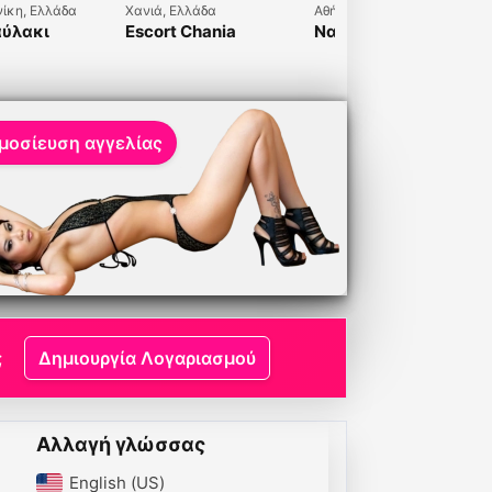
ίκη, Ελλάδα
Χανιά, Ελλάδα
Αθήνα, Ελλάδα
αύλακι
Escort Chania
Ναντια❤️
α????
μοσίευση αγγελίας
;
Δημιουργία Λογαριασμού
Αλλαγή γλώσσας
English (US)‎