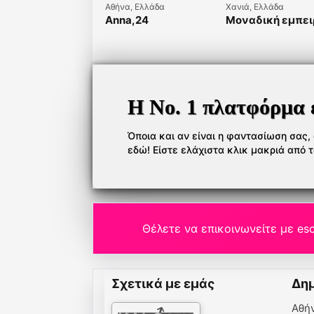
Αθήνα, Ελλάδα
Χανιά, Ελλάδα
Anna,24
Μοναδική εμπει
με έντονη καύλ
στα Χανιά
-Ρέθυμνο-ηράκλ
Η Νο. 1 πλατφόρμα 
Όποια και αν είναι η φαντασίωση σας, ό
εδώ! Είστε ελάχιστα κλικ μακριά από 
Θέλετε να επικοινωνείτε με esc
Σχετικά με εμάς
Δημ
Αθή