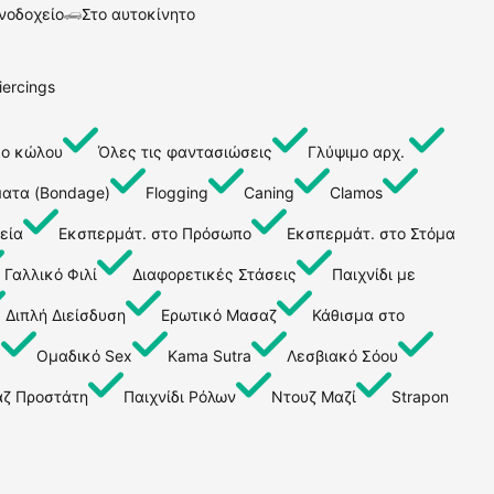
νοδοχείο
Στο αυτοκίνητο
iercings
μο κώλου
Όλες τις φαντασιώσεις
Γλύψιμο αρχ.
ματα (Bondage)
Flogging
Caning
Clamos
εία
Εκσπερμάτ. στο Πρόσωπο
Εκσπερμάτ. στο Στόμα
Γαλλικό Φιλί
Διαφορετικές Στάσεις
Παιχνίδι με
Διπλή Διείσδυση
Ερωτικό Μασαζ
Κάθισμα στο
ς
Ομαδικό Sex
Kama Sutra
Λεσβιακό Σόου
ζ Προστάτη
Παιχνίδι Ρόλων
Ντουζ Μαζί
Strapon