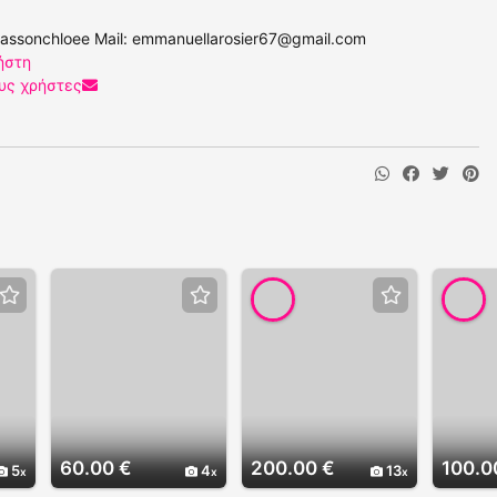
assonchloee Mail:
emmanuellarosier67@gmail.com
ήστη
υς χρήστες
60.00 €
200.00 €
100.0
5
4
13