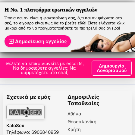
φωτογραφίες,
βιντεοκλήσεις
φωτογραφί
ερωτικά βίντεο και
ερωτικά βίν
Η Νο. 1 πλατφόρμα ερωτικών αγγελιών
πραγματικό σεξ στις
πραγματικό 
καλύτερες τιμές
Όποια και αν είναι η φαντασίωση σας, ό,τι και αν ψάχνετε στο
καλύτερες 
σεξ, το σίγουρο είναι πως θα το βρείτε εδώ! Είστε ελάχιστα κλικ
μακριά από το να πραγματοποιήσετε τα πιο τρελά σας όνειρα!
Δημοσίευση αγγελίας
Θέλετε να επικοινωνείτε με escorts;
Δημιουργία
Να δημοσιεύετε αγγελίες; Να
Λογαριασμού
συμμετέχετε στο chat;
Σχετικά με εμάς
Δημοφιλείς
Τοποθεσίες
Αθήνα
Θεσσαλονίκη
KaloSex
Κρήτη
Τηλέφωνο: 6906840959