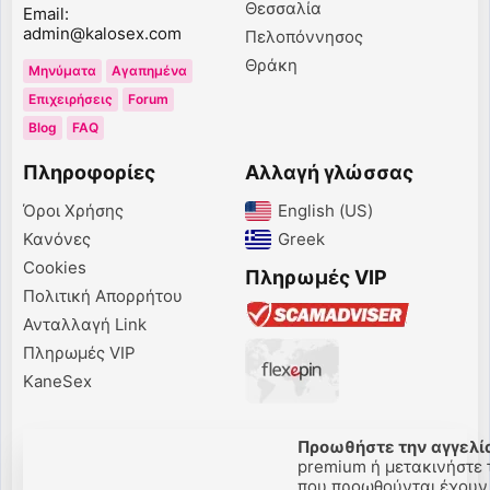
Θεσσαλία
Email:
admin@kalosex.com
Πελοπόννησος
Θράκη
Μηνύματα
Αγαπημένα
Επιχειρήσεις
Forum
Blog
FAQ
Πληροφορίες
Αλλαγή γλώσσας
Όροι Χρήσης
English (US)‎
Κανόνες
Greek‎
Cookies
Πληρωμές VIP
Πολιτική Απορρήτου
Ανταλλαγή Link
Πληρωμές VIP
KaneSex
Προωθήστε την αγγελία
premium ή μετακινήστε τ
που προωθούνται έχουν π