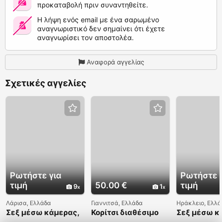
προκαταβολή πριν συναντηθείτε.
Η λήψη ενός email με ένα σαρωμένο
αναγνωριστικό δεν σημαίνει ότι έχετε
αναγνωρίσει τον αποστολέα.
Αναφορά αγγελίας
Σχετικές αγγελίες
Ρωτήστε για
Ρωτήστε 
τιμή
50.00 €
τιμή
9
1
Λάρισα, Ελλάδα
Γιαννιτσά, Ελλάδα
Ηράκλειο, Ελλά
Σεξ μέσω κάμερας,
Κορίτσι διαθέσιμο
Σεξ μέσω κ
γυμνές
για ερωτικές
γυμνές