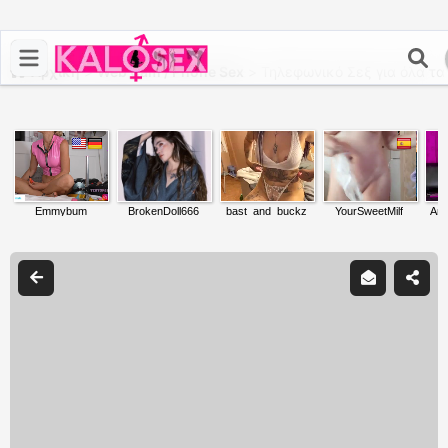
Αρχική
>
Web Cam / Phone Sex
>
Τηλεφωνικό Σεξ για όλα τα