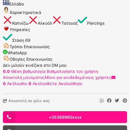
Ελλάδα
Χαρακτηριστικά
Καπνίζω
Αλκοόλ
Τατουαζ
Piercings
Υπηρεσίες
Στάση 69
Τρόποι Επικοινωνίας
WhatsApp
Οδηγίες Επικοινωνίας
Δεν μιλούν κινέζικα στο DM μου
0.0
Μέση βαθμολογία
Βαθμολογήστε τον χρήστη
Αποστολή μηνύματος
Μόνο για συνδεδεμένους χρήστες
0
Ακόλουθοι
0
Ακολουθείτε
Ακολούθησε
Αποστολή σε φίλο σας
+35389960xxxx