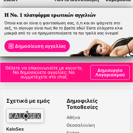
Η Νο. 1 πλατφόρμα ερωτικών αγγελιών
Όποια και αν είναι η φαντασίωση σας, ό,τι και αν ψάχνετε στο
σεξ, το σίγουρο είναι πως θα το βρείτε εδώ! Είστε ελάχιστα κλικ
μακριά από το να πραγματοποιήσετε τα πιο τρελά σας όνειρα!
Δημοσίευση αγγελίας
Θέλετε να επικοινωνείτε με escorts;
Δημιουργία
Να δημοσιεύετε αγγελίες; Να
Λογαριασμού
συμμετέχετε στο chat;
Σχετικά με εμάς
Δημοφιλείς
Τοποθεσίες
Αθήνα
Θεσσαλονίκη
KaloSex
Κρήτη