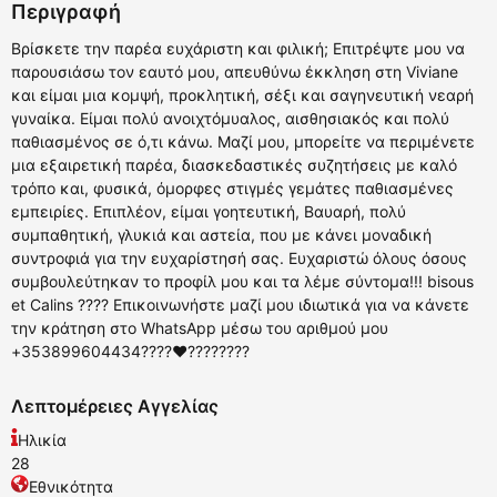
Περιγραφή
Βρίσκετε την παρέα ευχάριστη και φιλική; Επιτρέψτε μου να
παρουσιάσω τον εαυτό μου, απευθύνω έκκληση στη Viviane
και είμαι μια κομψή, προκλητική, σέξι και σαγηνευτική νεαρή
γυναίκα. Είμαι πολύ ανοιχτόμυαλος, αισθησιακός και πολύ
παθιασμένος σε ό,τι κάνω. Μαζί μου, μπορείτε να περιμένετε
μια εξαιρετική παρέα, διασκεδαστικές συζητήσεις με καλό
τρόπο και, φυσικά, όμορφες στιγμές γεμάτες παθιασμένες
εμπειρίες. Επιπλέον, είμαι γοητευτική, Βαυαρή, πολύ
συμπαθητική, γλυκιά και αστεία, που με κάνει μοναδική
συντροφιά για την ευχαρίστησή σας. Ευχαριστώ όλους όσους
συμβουλεύτηκαν το προφίλ μου και τα λέμε σύντομα!!! bisous
et Calins ???? Επικοινωνήστε μαζί μου ιδιωτικά για να κάνετε
την κράτηση στο WhatsApp μέσω του αριθμού μου
+353899604434????❤️????????
Λεπτομέρειες Αγγελίας
Ηλικία
28
Εθνικότητα