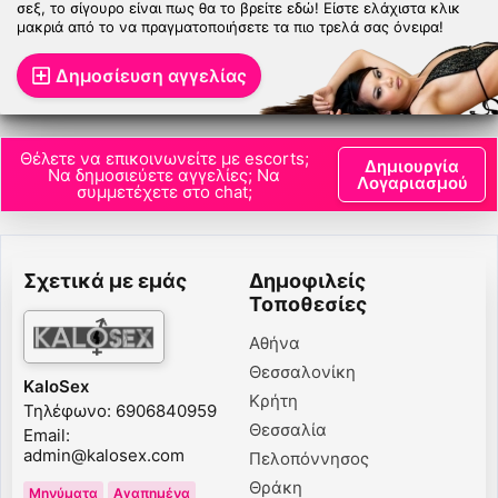
σεξ, το σίγουρο είναι πως θα το βρείτε εδώ! Είστε ελάχιστα κλικ
μακριά από το να πραγματοποιήσετε τα πιο τρελά σας όνειρα!
Δημοσίευση αγγελίας
Θέλετε να επικοινωνείτε με escorts;
Δημιουργία
Να δημοσιεύετε αγγελίες; Να
Λογαριασμού
συμμετέχετε στο chat;
Σχετικά με εμάς
Δημοφιλείς
Τοποθεσίες
Αθήνα
Θεσσαλονίκη
KaloSex
Κρήτη
Τηλέφωνο: 6906840959
Θεσσαλία
Email:
admin@kalosex.com
Πελοπόννησος
Θράκη
Μηνύματα
Αγαπημένα