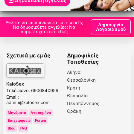
Δημοσίευση αγγελίας
Θέλετε να επικοινωνείτε με escorts;
Δημιουργία
Να δημοσιεύετε αγγελίες; Να
Λογαριασμού
συμμετέχετε στο chat;
Σχετικά με εμάς
Δημοφιλείς
Τοποθεσίες
Αθήνα
Θεσσαλονίκη
KaloSex
Κρήτη
Τηλέφωνο: 6906840959
Θεσσαλία
Email:
admin@kalosex.com
Πελοπόννησος
Θράκη
Μηνύματα
Αγαπημένα
Επιχειρήσεις
Forum
Blog
FAQ