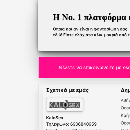
Η Νο. 1 πλατφόρμα 
Όποια και αν είναι η φαντασίωση σας, ό
εδώ! Είστε ελάχιστα κλικ μακριά από 
Θέλετε να επικοινωνείτε με esc
Σχετικά με εμάς
Δημ
Αθή
Θεσ
Κρή
KaloSex
Θεσ
Τηλέφωνο: 6906840959