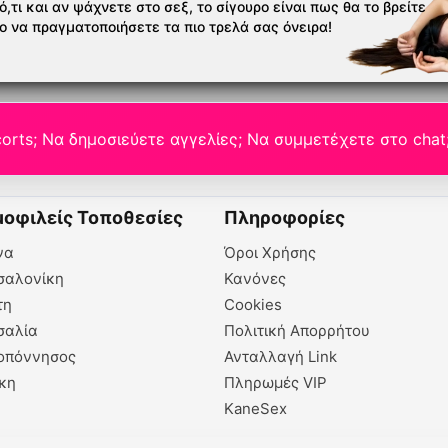
,τι και αν ψάχνετε στο σεξ, το σίγουρο είναι πως θα το βρείτε
το να πραγματοποιήσετε τα πιο τρελά σας όνειρα!
orts; Να δημοσιεύετε αγγελίες; Να συμμετέχετε στο chat
οφιλείς Τοποθεσίες
Πληροφορίες
να
Όροι Χρήσης
σαλονίκη
Κανόνες
τη
Cookies
σαλία
Πολιτική Απορρήτου
οπόννησος
Ανταλλαγή Link
κη
Πληρωμές VIP
KaneSex