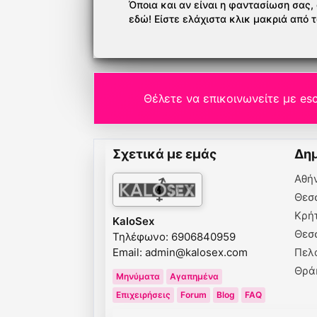
Όποια και αν είναι η φαντασίωση σας, ό
εδώ! Είστε ελάχιστα κλικ μακριά από 
Θέλετε να επικοινωνείτε με esc
Σχετικά με εμάς
Δημ
Αθή
Θεσ
Κρή
KaloSex
Θεσ
Τηλέφωνο: 6906840959
Email:
admin@kalosex.com
Πελ
Θρά
Μηνύματα
Αγαπημένα
Επιχειρήσεις
Forum
Blog
FAQ