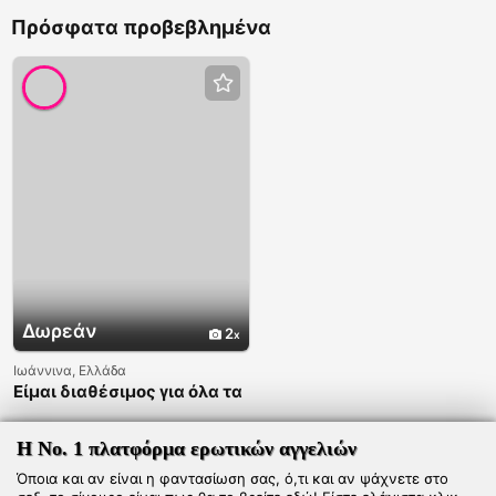
intimes
Πρόσφατα προβεβλημένα
Δωρεάν
2
Ιωάννινα, Ελλάδα
Είμαι διαθέσιμος για όλα τα
σέξι σχέδια επί πληρωμή
????❤️ Λαμβάνω και
ταξιδεύω ????????❤️❤️
Η Νο. 1 πλατφόρμα ερωτικών αγγελιών
Όποια και αν είναι η φαντασίωση σας, ό,τι και αν ψάχνετε στο