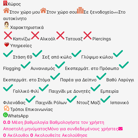
Χώρος
Στον χώρο μου
Στον χώρο σου
Σε ξενοδοχείο
Στο
αυτοκίνητο
Χαρακτηριστικά
Καπνίζω
Αλκοόλ
Τατουαζ
Piercings
Υπηρεσίες
Στάση 69
Σεξ από κώλο
Γλύψιμο κώλου
Flogging
Αυνανισμός
Εκσπερμάτ. στο Πρόσωπο
Εκσπερμάτ. στο Στόμα
Παρέα για Δείπνο
Βαθύ Λαρύγγι
Γαλλικό Φιλί
Παιχνίδι με Δονητές
Εμπειρία
Φιλενάδας
Παιχνίδι Ρόλων
Ντουζ Μαζί
Ισπανικό
Τρόποι Επικοινωνίας
WhatsApp
0.0
Μέση βαθμολογία
Βαθμολογήστε τον χρήστη
Αποστολή μηνύματος
Μόνο για συνδεδεμένους χρήστες
0
Ακόλουθοι
0
Ακολουθείτε
Ακολούθησε