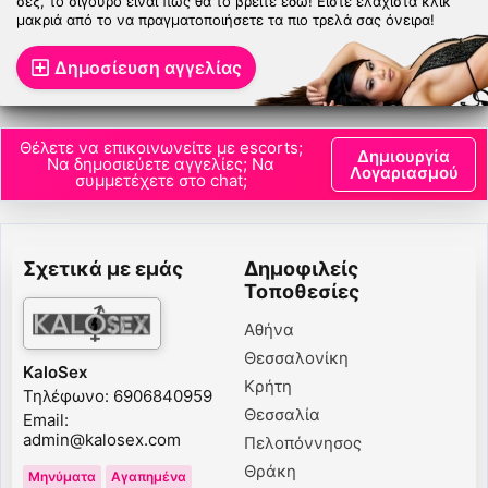
σεξ, το σίγουρο είναι πως θα το βρείτε εδώ! Είστε ελάχιστα κλικ
μακριά από το να πραγματοποιήσετε τα πιο τρελά σας όνειρα!
Δημοσίευση αγγελίας
Θέλετε να επικοινωνείτε με escorts;
Δημιουργία
Να δημοσιεύετε αγγελίες; Να
Λογαριασμού
συμμετέχετε στο chat;
Σχετικά με εμάς
Δημοφιλείς
Τοποθεσίες
Αθήνα
Θεσσαλονίκη
KaloSex
Κρήτη
Τηλέφωνο: 6906840959
Θεσσαλία
Email:
admin@kalosex.com
Πελοπόννησος
Θράκη
Μηνύματα
Αγαπημένα