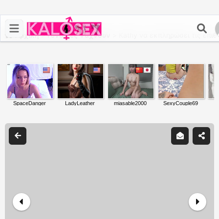
Αρχική
>
Γυναίκες Ψάχνουν
>
Kathy να εκπληρώσει τις επιθ