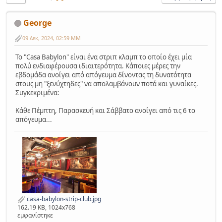
George
09 Δεκ, 2024, 02:59 ΜΜ
Το "Casa Babylon" είναι ένα στριπ κλαμπ το οποίο έχει μία
πολύ ενδιαφέρουσα ιδιαιτερότητα. Κάποιες μέρες την
εβδομάδα ανοίγει από απόγευμα δίνοντας τη δυνατότητα
στους μη "ξενύχτηδες" να απολαμβάνουν ποτά και γυναίκες.
Συγκεκριμένα:
Κάθε Πέμπτη, Παρασκευή και Σάββατο ανοίγει από τις 6 το
απόγευμα...
casa-babylon-strip-club.jpg
162.19 KB, 1024x768
εμφανίστηκε