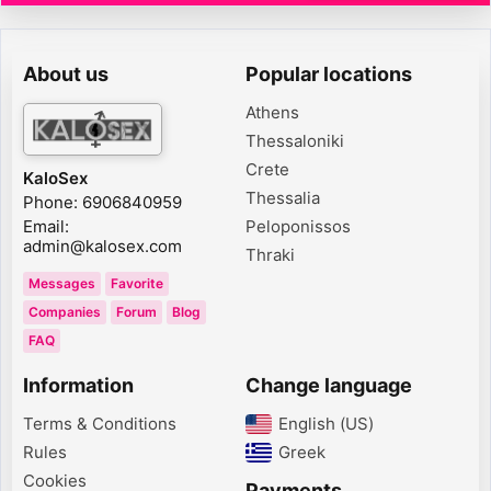
About us
Popular locations
Athens
Thessaloniki
Crete
KaloSex
Thessalia
Phone: 6906840959
Email:
Peloponissos
admin@kalosex.com
Thraki
Messages
Favorite
Companies
Forum
Blog
FAQ
Information
Change language
Terms & Conditions
English (US)‎
Rules
Greek‎
Cookies
Payments