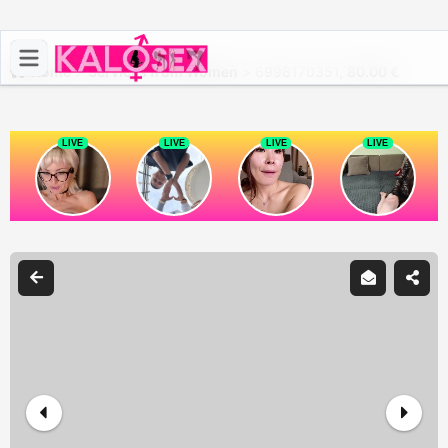
Home
>
Services from Women
>
6998170351,
80.00 €