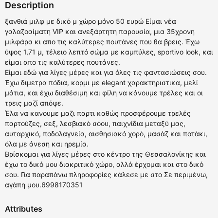
Description
ξανθιά μιλφ με δικό μ χώρο μόνο 50 ευρώ Είμαι νέα
γαλαζοαίματη VIP και ανεξάρτητη παρουσία, μια 35χρονη
μιλφάρα κι απο τις καλύτερες πουτάνες που θα βρεις. Έχω
ύψος 1,71 μ, τέλειο λεπτό σώμα με καμπύλες, sportivo look, και
είμαι απο τις καλύτερες πουτάνες.
Είμαι εδώ για λίγες μέρες και για όλες τις φαντασιώσεις σου.
Έχω διμετρα πόδια, κορμι με elegant χαρακτηριστικα, μελί
μάτια, και έχω διαθέσιμη και φίλη να κάνουμε τρέλες και οι
τρεις μαζί απόψε.
Έλα να κανουμε μαζι παρτι καθώς προσφέρουμε τρελές
παρτούζες, σεξ, λεσβιακό σόου, παιχνίδια μεταξύ μας,
αυταρχικό, ποδολαγνεία, αισθησιακό χορό, μασάζ και ποτάκι,
όλα με άνεση και ηρεμία.
Βρίσκομαι για λίγες μέρες στο κέντρο της Θεσσαλονίκης και
έχω το δικό μου διακριτικό χώρο, αλλά έρχομαι και στο δικό
σου. Για παραπάνω πληροφορίες κάλεσε με στο Σε περιμένω,
αγάπη μου.6998170351
Attributes