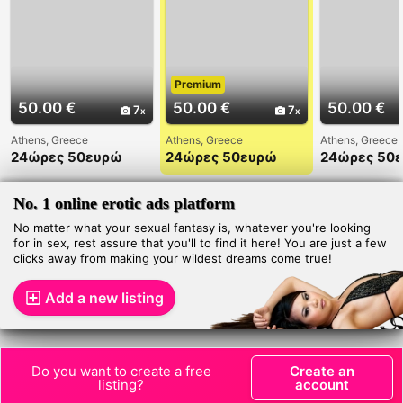
Premium
50.00 €
50.00 €
50.00 €
7
7
Athens, Greece
Athens, Greece
Athens, Greece
24ώρες 50ευρώ
24ώρες 50ευρώ
24ώρες 50
6993261180
6993261182
699326118
6993261181
Ελευθερία Ελληνίδα
6993261181
Ελευθερία σε
στο χώρο μου
Ελευθερία 
No. 1 online erotic ads platform
περιμένω στο σπίτι
περιμένω σ
μου
No matter what your sexual fantasy is, whatever you're looking
μου
for in sex, rest assure that you'll to find it here! You are just a few
clicks away from making your wildest dreams come true!
Add a new listing
Do you want to create a free
Create an
listing?
account