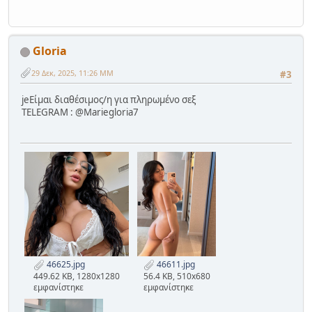
Gloria
29 Δεκ, 2025, 11:26 ΜΜ
#3
jeΕίμαι διαθέσιμος/η για πληρωμένο σεξ
TELEGRAM : @Mariegloria7
46625.jpg
46611.jpg
449.62 KB, 1280x1280
56.4 KB, 510x680
εμφανίστηκε
εμφανίστηκε