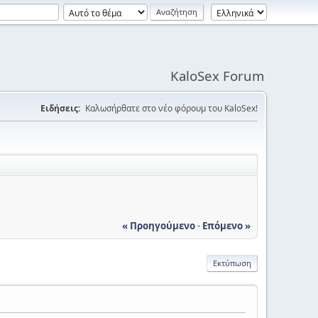
KaloSex Forum
Ειδήσεις:
Καλωσήρθατε στο νέο φόρουμ του KaloSex!
« Προηγούμενο
-
Επόμενο »
Εκτύπωση