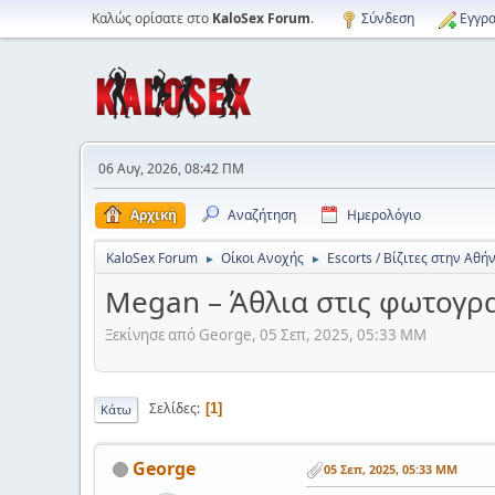
Καλώς ορίσατε στο
KaloSex Forum
.
Σύνδεση
Εγγρα
06 Αυγ, 2026, 08:42 ΠΜ
Αρχική
Αναζήτηση
Ημερολόγιο
KaloSex Forum
Οίκοι Ανοχής
Escorts / Βίζιτες στην Αθή
►
►
Megan – Άθλια στις φωτογρ
Ξεκίνησε από George, 05 Σεπ, 2025, 05:33 ΜΜ
Σελίδες
1
Κάτω
George
05 Σεπ, 2025, 05:33 ΜΜ