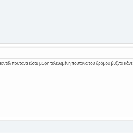
π μοντέλ πουτανα είσαι μωρη τελειωμένη πουτανα του δρόμου βυζιτα κάνε