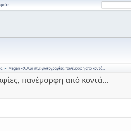
φείτε
να
Megan – Άθλια στις φωτογραφίες, πανέμορφη από κοντά…
►
αφίες, πανέμορφη από κοντά…