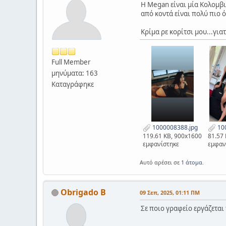
Η Megan είναι μία Κολομβι
από κοντά είναι πολύ πιο ό
Κρίμα ρε κορίτσι μου...για
Full Member
μηνύματα: 163
Καταγράφηκε
1000008388.jpg
100
119.61 KB, 900x1600
81.57
εμφανίστηκε
εμφαν
Αυτό αρέσει σε
1 άτομα
.
Obrigado B
09 Σεπ, 2025, 01:11 ΠΜ
Σε ποιο γραφείο εργάζεται 