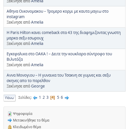
Ξεκίνησε από
Amelia
Αθηνα Οικονομακου – Τρομερο κορμι με καυτα μαγιω στο
instagram
Ξεκίνησε από
Amelia
H Paris Hilton κανει comeback στα 43 της διαφημιζοντας γνωστη
μαρκα σεξυ εσωρουχ
Ξεκίνησε από
Amelia
Εγκεφαλικα στο ΟΑΚΑ ! – Δειτε την κουκλαρα σύντροφο του
Βιλντόζα
Ξεκίνησε από
Amelia
Αννα Μονογιου – Η γυναικα του Τσακνη σε γυμνες και σεξυ
σκηνες απο το παρελθον
Ξεκίνησε από
George
1
2
3
5
6
Σελίδες
4
Πάνω
Ψηφοφορία
Μετακινήθηκε το θέμα
Κλειδωμένο θέμα