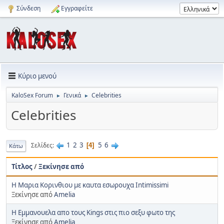
Σύνδεση
Εγγραφείτε
Κύριο μενού
KaloSex Forum
Γενικά
Celebrities
►
►
Celebrities
1
2
3
5
6
Σελίδες
4
Κάτω
Τίτλος
/
Ξεκίνησε από
H Μαρια Κορινθιου με καυτα εσωρουχα Intimissimi
Ξεκίνησε από
Amelia
H Εμμανουελα απο τους Kings στις πιο σεξυ φωτο της
Ξεκίνησε από
Amelia