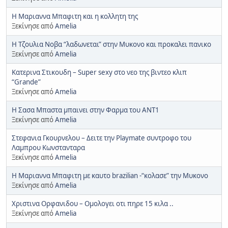
H Μαριαννα Μπαφιτη και η κολλητη της
Ξεκίνησε από
Amelia
Η Τζουλια Νοβα “λαδωνεται” στην Μυκονο και προκαλει πανικο
Ξεκίνησε από
Amelia
Κατερινα Στικουδη – Super sexy στο νεο της βιντεο κλιπ
“Grande”
Ξεκίνησε από
Amelia
H Σασα Μπαστα μπαινει στην Φαρμα του ΑΝΤ1
Ξεκίνησε από
Amelia
Στεφανια Γκουρνελου – Δειτε την Playmate συντροφο του
Λαμπρου Κωνστανταρα
Ξεκίνησε από
Amelia
H Μαριαννα Μπαφιτη με καυτο brazilian -“κολασε” την Μυκονο
Ξεκίνησε από
Amelia
Χριστινα Ορφανιδου – Ομολογει οτι πηρε 15 κιλα ..
Ξεκίνησε από
Amelia