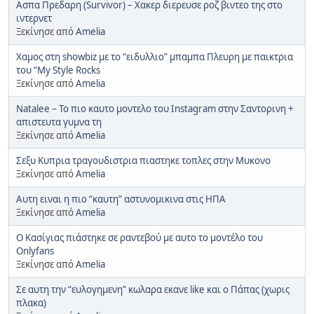
Ασπα Πρεδαρη (Survivor) – Χακερ διερευσε ροζ βιντεο της στο
ιντερνετ
Ξεκίνησε από
Amelia
Χαμος στη showbiz με το “ειδυλλιο” μπαμπα Πλευρη με παικτρια
του “My Style Rocks
Ξεκίνησε από
Amelia
Natalee – Το πιο καυτο μοντελο του Instagram στην Σαντορινη +
απιστευτα γυμνα τη
Ξεκίνησε από
Amelia
Σεξυ Κυπρια τραγουδιστρια πιαστηκε τοπλες στην Μυκονο
Ξεκίνησε από
Amelia
Αυτη ειναι η πιο “καυτη” αστυνομικινα στις ΗΠΑ
Ξεκίνησε από
Amelia
Ο Κασίγιας πιάστηκε σε ραντεβού με αυτο το μοντέλο του
Onlyfans
Ξεκίνησε από
Amelia
Σε αυτη την “ευλογημενη” κωλαρα εκανε like και ο Πάπας (χωρις
πλακα)