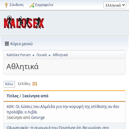
Σύνδεση
Εγγραφείτε
Κύριο μενού
KaloSex Forum
Γενικά
Αθλητικά
►
►
Αθλητικά
Σελίδες
1
Κάτω
Τίτλος
/
Ξεκίνησε από
ΑΕΚ: Οι λύσεις του Αλμέιδα για την κορυφή της επίθεσης αν δεν
προλάβει ο Λιβάι
Ξεκίνησε από
George
Ολυμπιακός: Η σιγουριά του Ποντένσε ότι θα γυρίσει στο