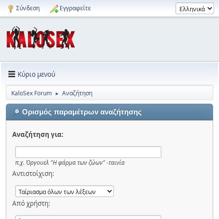
Σύνδεση
Εγγραφείτε
Κύριο μενού
KaloSex Forum
Αναζήτηση
►
Ορισμός παραμέτρων αναζήτησης
Αναζήτηση για:
π.χ.
Όργουελ "Η φάρμα των ζώων" -ταινία
Αντιστοίχιση:
Από χρήστη: