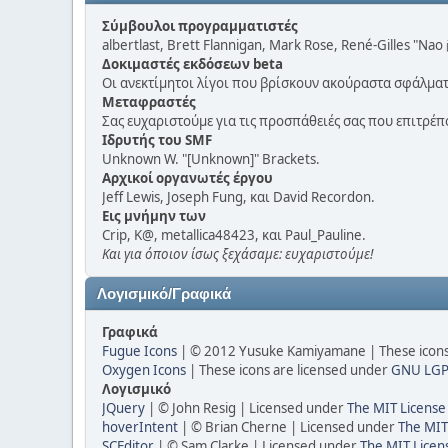
Σύμβουλοι προγραμματιστές
albertlast, Brett Flannigan, Mark Rose, René-Gilles "Nao
Δοκιμαστές εκδόσεων beta
Οι ανεκτίμητοι λίγοι που βρίσκουν ακούραστα σφάλματ
Μεταφραστές
Σας ευχαριστούμε για τις προσπάθειές σας που επιτρέ
Ιδρυτής του SMF
Unknown W. "[Unknown]" Brackets.
Αρχικοί οργανωτές έργου
Jeff Lewis, Joseph Fung, και David Recordon.
Εις μνήμην των
Crip, K@, metallica48423, και Paul_Pauline.
Και για όποιον ίσως ξεχάσαμε: ευχαριστούμε!
Λογισμικό/Γραφικά
Γραφικά
Fugue Icons
| © 2012 Yusuke Kamiyamane | These icons 
Oxygen Icons
| These icons are licensed under
GNU LGP
Λογισμικό
JQuery
| © John Resig | Licensed under
The MIT License
hoverIntent
| © Brian Cherne | Licensed under
The MIT
SCEditor
| © Sam Clarke | Licensed under
The MIT Licen