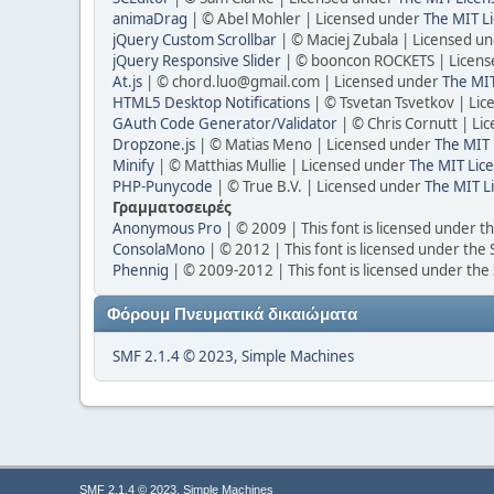
animaDrag
| © Abel Mohler | Licensed under
The MIT Li
jQuery Custom Scrollbar
| © Maciej Zubala | Licensed u
jQuery Responsive Slider
| © booncon ROCKETS | Licen
At.js
| ©
chord.luo@gmail.com
| Licensed under
The MIT
HTML5 Desktop Notifications
| © Tsvetan Tsvetkov | Li
GAuth Code Generator/Validator
| © Chris Cornutt | L
Dropzone.js
| © Matias Meno | Licensed under
The MIT 
Minify
| © Matthias Mullie | Licensed under
The MIT Lice
PHP-Punycode
| © True B.V. | Licensed under
The MIT L
Γραμματοσειρές
Anonymous Pro
| © 2009 | This font is licensed under t
ConsolaMono
| © 2012 | This font is licensed under the
Phennig
| © 2009-2012 | This font is licensed under the
Φόρουμ Πνευματικά δικαιώματα
SMF 2.1.4 © 2023
,
Simple Machines
,
SMF 2.1.4 © 2023
Simple Machines