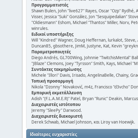
Προγραμματιστές
Shawn Bulen, John "live627" Rayes, Oscar "Ozp" Rydhé, 
Visser, Jessica "Suki" González, Jon "Sesquipedalian" S
"Oldiesmann" Eshom, Michael "Thantos" Miller, Norv, Pete
winrules.
Ειδικοί υποστήριξης
Will "Kindred" Wagner, Doug Heffernan, lurkalot, Steve, 
Duncan85, gbsothere, JimM, Justyne, Kat, Kevin "greykni
Παραμετροποιητές
Diego Andrés, GL700Wing, Johnnie "TwitchisMental" Bal
"JBlaze" Clemons, Joey "Tyrsson" Smith, Kays, Michael "M
Συντάκτες τεκμηρίωσης
Michele "Illori" Davis, Irisado, AngelinaBelle, Chainy, 
Τοπική προσαρμογή
Nikola "Dzonny" Novaković, m4z, Francisco "d3vcho" Do
Εμπορική εκμετάλλευση
Adish "(F.L.A.M.E.R)" Patel, Bryan "Runic" Deakin, Marcu
Διαχειριστές ιστότοπου
Jeremy "SleePy" Darwood.
Διαχειριστές διακομιστή
Derek Schwab, Michael Johnson, και Liroy van Hoewijk.
Ιδιαίτερες ευχαριστίες