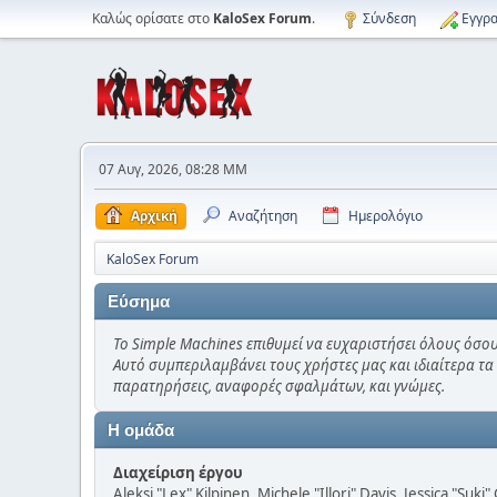
Καλώς ορίσατε στο
KaloSex Forum
.
Σύνδεση
Εγγρα
07 Αυγ, 2026, 08:28 ΜΜ
Αρχική
Αναζήτηση
Ημερολόγιο
KaloSex Forum
Εύσημα
Το Simple Machines επιθυμεί να ευχαριστήσει όλους όσου
Αυτό συμπεριλαμβάνει τους χρήστες μας και ιδιαίτερα τα
παρατηρήσεις, αναφορές σφαλμάτων, και γνώμες.
Η ομάδα
Διαχείριση έργου
Aleksi "Lex" Kilpinen, Michele "Illori" Davis, Jessica "Suk