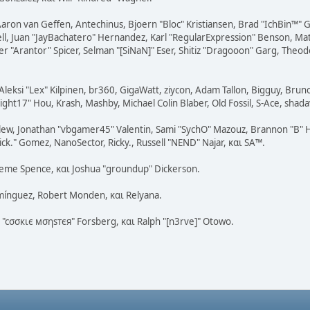
Aaron van Geffen, Antechinus, Bjoern "Bloc" Kristiansen, Brad "IchBin™"
tovell, Juan "JayBachatero" Hernandez, Karl "RegularExpression" Benson, 
r "Arantor" Spicer, Selman "[SiNaN]" Eser, Shitiz "Dragooon" Garg, Theodo
Aleksi "Lex" Kilpinen, br360, GigaWatt, ziycon, Adam Tallon, Bigguy, Brun
ght17" Hou, Krash, Mashby, Michael Colin Blaber, Old Fossil, S-Ace, sha
lew, Jonathan "vbgamer45" Valentin, Sami "SychO" Mazouz, Brannon "B" H
ick." Gomez, NanoSector, Ricky., Russell "NEND" Najar, και SA™.
Graeme Spence, και Joshua "groundup" Dickerson.
mínguez, Robert Monden, και Relyana.
s "cσσкιє мσηѕтєя" Forsberg, και Ralph "[n3rve]" Otowo.