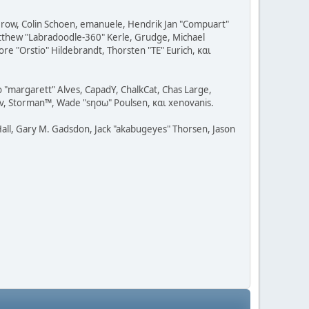
 Grow, Colin Schoen, emanuele, Hendrik Jan "Compuart"
Matthew "Labradoodle-360" Kerle, Grudge, Michael
re "Orstio" Hildebrandt, Thorsten "TE" Eurich, και
o "margarett" Alves, CapadY, ChalkCat, Chas Large,
dav, Storman™, Wade "sησω" Poulsen, και xenovanis.
all, Gary M. Gadsdon, Jack "akabugeyes" Thorsen, Jason