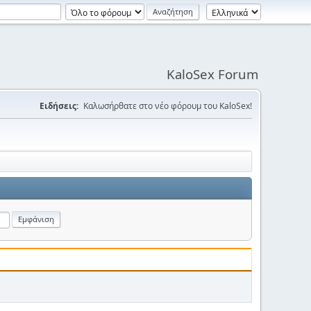
KaloSex Forum
Ειδήσεις:
Καλωσήρθατε στο νέο φόρουμ του KaloSex!