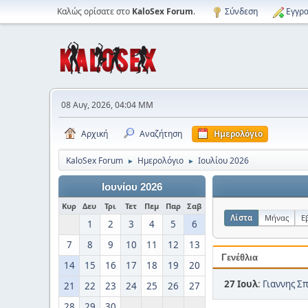
Καλώς ορίσατε στο
KaloSex Forum
.
Σύνδεση
Εγγρα
08 Αυγ, 2026, 04:04 ΜΜ
Αρχική
Αναζήτηση
Ημερολόγιο
KaloSex Forum
Ημερολόγιο
Ιουλίου 2026
►
►
Ιουνίου 2026
Κυρ
Δευ
Τρι
Τετ
Πεμ
Παρ
Σαβ
Λίστα
Μήνας
Ε
1
2
3
4
5
6
7
8
9
10
11
12
13
Γενέθλια
14
15
16
17
18
19
20
27 Ιουλ
:
Γιαννης Σ
21
22
23
24
25
26
27
28
29
30