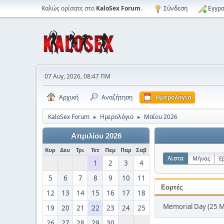
Καλώς ορίσατε στο
KaloSex Forum
.
Σύνδεση
Εγγρα
07 Αυγ, 2026, 08:47 ΠΜ
Αρχική
Αναζήτηση
Ημερολόγιο
KaloSex Forum
Ημερολόγιο
Μαΐου 2026
►
►
Απριλίου 2026
Κυρ
Δευ
Τρι
Τετ
Πεμ
Παρ
Σαβ
Λίστα
Μήνας
Ε
1
2
3
4
5
6
7
8
9
10
11
Εορτές
12
13
14
15
16
17
18
Memorial Day (25 
19
20
21
22
23
24
25
26
27
28
29
30