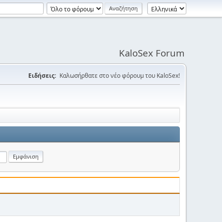
KaloSex Forum
Ειδήσεις:
Καλωσήρθατε στο νέο φόρουμ του KaloSex!