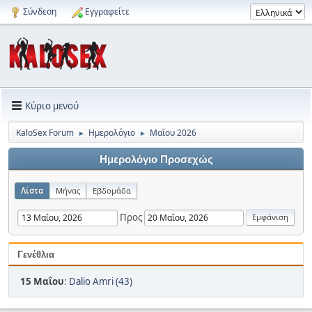
Σύνδεση
Εγγραφείτε
Κύριο μενού
KaloSex Forum
Ημερολόγιο
Μαΐου 2026
►
►
Ημερολόγιο Προσεχώς
Λίστα
Μήνας
Εβδομάδα
Προς
Γενέθλια
15 Μαΐου
:
Dalio Amri (43)