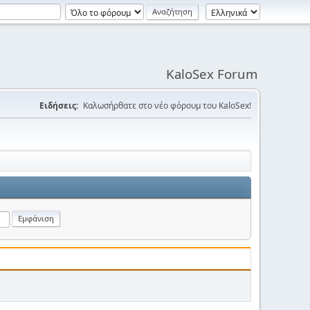
KaloSex Forum
Ειδήσεις:
Καλωσήρθατε στο νέο φόρουμ του KaloSex!