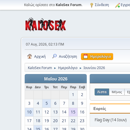
Καλώς ορίσατε στο
KaloSex Forum
.
Σύνδεση
Εγγρα
07 Αυγ, 2026, 02:13 ΠΜ
Αρχική
Αναζήτηση
Ημερολόγιο
KaloSex Forum
Ημερολόγιο
Ιουνίου 2026
►
►
Μαΐου 2026
Κυρ
Δευ
Τρι
Τετ
Πεμ
Παρ
Σαβ
Λίστα
Μήνας
Ε
1
2
3
4
5
6
7
8
9
Εορτές
10
11
12
13
14
15
16
Flag Day (14 Ιουν)
17
18
19
20
21
22
23
24
25
26
27
28
29
30