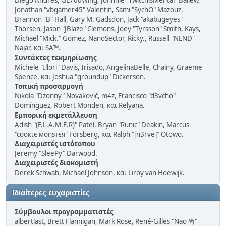
Diego Andrés, GL700Wing, Johnnie "TwitchisMental" Ballew,
Jonathan "vbgamer45" Valentin, Sami "SychO" Mazouz,
Brannon "B" Hall, Gary M. Gadsdon, Jack "akabugeyes"
Thorsen, Jason "JBlaze" Clemons, Joey "Tyrsson" Smith, Kays,
Michael "Mick." Gomez, NanoSector, Ricky., Russell "NEND"
Najar, και SA™.
Συντάκτες τεκμηρίωσης
Michele "Illori" Davis, Irisado, AngelinaBelle, Chainy, Graeme
Spence, και Joshua "groundup" Dickerson.
Τοπική προσαρμογή
Nikola "Dzonny" Novaković, m4z, Francisco "d3vcho"
Domínguez, Robert Monden, και Relyana.
Εμπορική εκμετάλλευση
Adish "(F.L.A.M.E.R)" Patel, Bryan "Runic" Deakin, Marcus
"cσσкιє мσηѕтєя" Forsberg, και Ralph "[n3rve]" Otowo.
Διαχειριστές ιστότοπου
Jeremy "SleePy" Darwood.
Διαχειριστές διακομιστή
Derek Schwab, Michael Johnson, και Liroy van Hoewijk.
Ιδιαίτερες ευχαριστίες
Σύμβουλοι προγραμματιστές
albertlast, Brett Flannigan, Mark Rose, René-Gilles "Nao 尚"