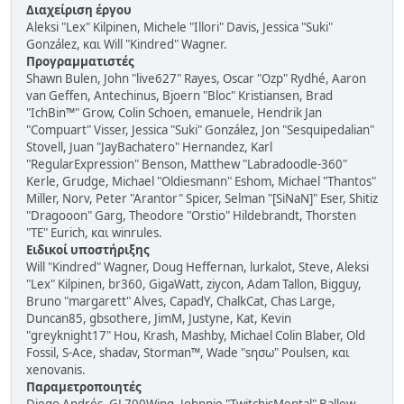
Διαχείριση έργου
Aleksi "Lex" Kilpinen, Michele "Illori" Davis, Jessica "Suki"
González, και Will "Kindred" Wagner.
Προγραμματιστές
Shawn Bulen, John "live627" Rayes, Oscar "Ozp" Rydhé, Aaron
van Geffen, Antechinus, Bjoern "Bloc" Kristiansen, Brad
"IchBin™" Grow, Colin Schoen, emanuele, Hendrik Jan
"Compuart" Visser, Jessica "Suki" González, Jon "Sesquipedalian"
Stovell, Juan "JayBachatero" Hernandez, Karl
"RegularExpression" Benson, Matthew "Labradoodle-360"
Kerle, Grudge, Michael "Oldiesmann" Eshom, Michael "Thantos"
Miller, Norv, Peter "Arantor" Spicer, Selman "[SiNaN]" Eser, Shitiz
"Dragooon" Garg, Theodore "Orstio" Hildebrandt, Thorsten
"TE" Eurich, και winrules.
Ειδικοί υποστήριξης
Will "Kindred" Wagner, Doug Heffernan, lurkalot, Steve, Aleksi
"Lex" Kilpinen, br360, GigaWatt, ziycon, Adam Tallon, Bigguy,
Bruno "margarett" Alves, CapadY, ChalkCat, Chas Large,
Duncan85, gbsothere, JimM, Justyne, Kat, Kevin
"greyknight17" Hou, Krash, Mashby, Michael Colin Blaber, Old
Fossil, S-Ace, shadav, Storman™, Wade "sησω" Poulsen, και
xenovanis.
Παραμετροποιητές