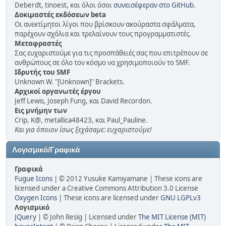
Deberdt, tinoest, και όλοι όσοι
συνεισέφεραν στο GitHub
.
Δοκιμαστές εκδόσεων beta
Οι ανεκτίμητοι λίγοι που βρίσκουν ακούραστα σφάλματα,
παρέχουν σχόλια και τρελαίνουν τους προγραμματιστές.
Μεταφραστές
Σας ευχαριστούμε για τις προσπάθειές σας που επιτρέπουν σε
ανθρώπους σε όλο τον κόσμο να χρησιμοποιούν το SMF.
Ιδρυτής του SMF
Unknown W. "[Unknown]" Brackets.
Αρχικοί οργανωτές έργου
Jeff Lewis, Joseph Fung, και David Recordon.
Εις μνήμην των
Crip, K@, metallica48423, και Paul_Pauline.
Και για όποιον ίσως ξεχάσαμε: ευχαριστούμε!
Λογισμικό/Γραφικά
Γραφικά
Fugue Icons
| © 2012 Yusuke Kamiyamane | These icons are
licensed under a Creative Commons Attribution 3.0 License
Oxygen Icons
| These icons are licensed under
GNU LGPLv3
Λογισμικό
JQuery
| © John Resig | Licensed under
The MIT License (MIT)