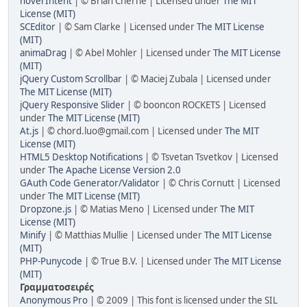
hoverIntent
| © Brian Cherne | Licensed under
The MIT
License (MIT)
SCEditor
| © Sam Clarke | Licensed under
The MIT License
(MIT)
animaDrag
| © Abel Mohler | Licensed under
The MIT License
(MIT)
jQuery Custom Scrollbar
| © Maciej Zubala | Licensed under
The MIT License (MIT)
jQuery Responsive Slider
| © booncon ROCKETS | Licensed
under
The MIT License (MIT)
At.js
| ©
chord.luo@gmail.com
| Licensed under
The MIT
License (MIT)
HTML5 Desktop Notifications
| © Tsvetan Tsvetkov | Licensed
under
The Apache License Version 2.0
GAuth Code Generator/Validator
| © Chris Cornutt | Licensed
under
The MIT License (MIT)
Dropzone.js
| © Matias Meno | Licensed under
The MIT
License (MIT)
Minify
| © Matthias Mullie | Licensed under
The MIT License
(MIT)
PHP-Punycode
| © True B.V. | Licensed under
The MIT License
(MIT)
Γραμματοσειρές
Anonymous Pro
| © 2009 | This font is licensed under the SIL