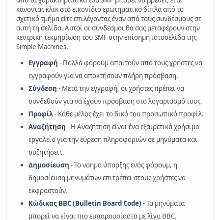
από τα χαρακτηριστικά του SMF μπορεί να βρεθεί, είτε
κάνοντας κλικ στο εικονίδιο ερωτηματικό δίπλα από το
σχετικό τμήμα είτε επιλέγοντας έναν από τους συνδέσμους σε
αυτή τη σελίδα. Αυτοί οι σύνδεσμοι θα σας μεταφέρουν στην
κεντρική τεκμηρίωση του SMF στην επίσημη ιστοσελίδα της
Simple Machines.
Εγγραφή
- Πολλά φόρουμ απαιτούν από τους χρήστες να
εγγραφούν για να αποκτήσουν πλήρη πρόσβαση.
Σύνδεση
- Μετά την εγγραφή, οι χρήστες πρέπει να
συνδεθούν για να έχουν πρόσβαση στο λογαριασμό τους.
Προφίλ
- Κάθε μέλος έχει το δικό του προσωπικό προφίλ.
Αναζήτηση
- Η Αναζήτηση είναι ένα εξαιρετικά χρήσιμο
εργαλείο για την εύρεση πληροφοριών σε μηνύματα και
συζητήσεις.
Δημοσίευση
- Το νόημα ύπαρξης ενός φόρουμ, η
δημοσίευση μηνυμάτων επιτρέπει στους χρήστες να
εκφραστούν.
Κώδικας BBC (Bulletin Board Code)
- Τα μηνύματα
μπορεί να είναι πιο ευπαρουσίαστα με λίγο BBC.