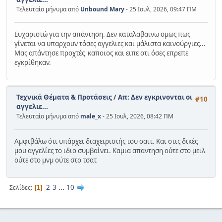
Τελευταίο μήνυμα από
Unbound Mary
- 25 Ιουλ, 2026, 09:47 ΠΜ
Ευχαριστώ για την απάντηση. Δεν καταλαβαινω ομως πως
γίνεται να υπαρχουν τόσες αγγελιες και μάλιστα καινούργιες...
Μας απάντησε προχτές καποιος και ειπε οτι όσες επρεπε
εγκρίθηκαν.
Τεχνικά Θέματα & Προτάσεις
/
Απ: Δεν εγκρινονται οι
#10
αγγελιε...
Τελευταίο μήνυμα από
male_x
- 25 Ιουλ, 2026, 08:42 ΠΜ
Αμφιβάλω ότι υπάρχει διαχειριστής του σαιτ. Και στις δικές
μου αγγελίες το ιδιο συμβαίνει. Καμια απαντηση ούτε στο μειλ
ούτε στο μνμ ούτε στο τσατ
2
3
...
10
Σελίδες
1