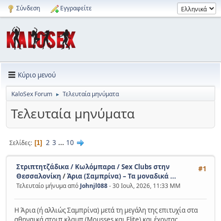
Σύνδεση
Εγγραφείτε
Κύριο μενού
KaloSex Forum
Τελευταία μηνύματα
►
Τελευταία μηνύματα
2
3
...
10
Σελίδες
1
Στριπτητζάδικα / Κωλόμπαρα / Sex Clubs στην
#1
Θεσσαλονίκη
/
Άρια (Σαμπρίνα) – Τα μοναδικά ...
Τελευταίο μήνυμα από
Johnjl088
- 30 Ιουλ, 2026, 11:33 ΜΜ
Η Άρια (ή αλλιώς Σαμπρίνα) μετά τη μεγάλη της επιτυχία στα
αθηναικά στριπ κλαμπ (Mousses και Elite) και έχοντας