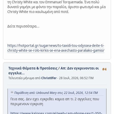
τη Christy White και τον Emmanuel Torquemada. Ένα πολύ
δυνατό γαμήσι με φόντο την παραλία, άριστο φωτισμό και μία
Christy White πιο καυλωμένη από ποτέ.
Δείτε περισσότερα...
https://hotportal.gr/sugarnews/to-taxidi-tou-odyssea-deite-ti-
christy-white-se-rolo-kirkis-se-ena-axechasto-paraliako-gamisi/
Τεχνικά Θέματα & Προτάσεις
/
Απ: Δεν εγκρινονται οι
#4
αγγελιε...
Τελευταίο μήνυμα από
Christ0fer
- 28 Ιουλ, 2026, 06:52 ΠΜ
Παράθεση από: Unbound Mary στις 22 Ιουλ, 2026, 12:54 ΠΜ
Γεια σας. Δεν εχει εγκριθει καμια απ τι 2 αγγελιες που
περιμενουν εγκριση
https://www.kalosex.com/el/web-cam-phone-sex/1-350-