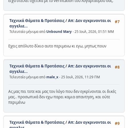
είχα στείλει σχετικά με το verification του λογαριασμού σας.
Τεχνικά Θέματα & Προτάσεις
/
Απ: Δεν εγκρινονται οι
#7
αγγελιε...
Τελευταίο μήνυμα από
Unbound Mary
- 25 Ιουλ, 2026, 01:51 ΜΜ
Εχεις απόλυτο δίκιο αυτο περιμενω κι εγω, μηπως πουν
Τεχνικά Θέματα & Προτάσεις
/
Απ: Δεν εγκρινονται οι
#8
αγγελιε...
Τελευταίο μήνυμα από
male_x
- 25 Ιουλ, 2026, 11:29 ΠΜ
Ας μας πει τοτε και μας τον λόγο που δεν εγκρίνονται οι δικές
μας.. προσωπικά δεν εχω παρει καμια απαντηση, και ούτε
περιμένω
Τεχνικά Θέματα & Προτάσεις
/
Απ: Δεν εγκρινονται οι
#9
αγγελιε...