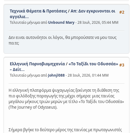
Τεχνικά Θέματα & Προτάσεις
/
Απ: Δεν εγκρινονται οι
#2
αγγελιε...
Τελευταίο μήνυμα από
Unbound Mary
- 28 Ιουλ, 2026, 05:44 ΜΜ
Δεν ειναι αυτονόητοι οι λόγοι, θα μπορούσατε να μου τους
πειτε;
Ελληνική Πορνοβιομηχανία
/
«Το Ταξίδι του Οδυσσέα»
#3
– Δείτ...
Τελευταίο μήνυμα από
Johnjl088
- 28 Ιουλ, 2026, 01:44 ΜΜ
Η ελληνική πλατφόρμα ψυχαγωγίας ξεκίνησε τη διάθεση της
πιο φιλόδοξης παραγωγής της μέχρι σήμερα: μιας ταινίας
μεγάλου μήκους τριών μερών με τίτλο «Το Ταξίδι του Οδυσσέα»
(The Journey of Odysseus).
Σήμερα βγήκε το δεύτερο μέρος της ταινίας με πρωταγωνιστές