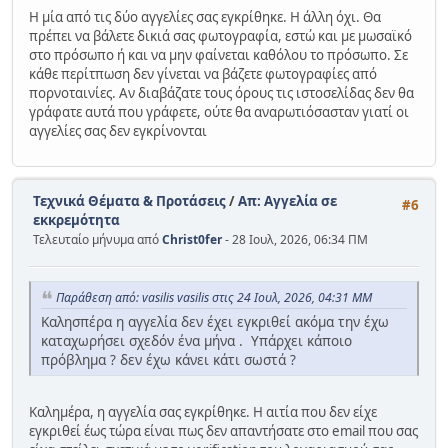
Η μία από τις δύο αγγελίες σας εγκρίθηκε. Η άλλη όχι. Θα
πρέπει να βάλετε δικιά σας φωτογραφία, εστώ και με μωσαϊκό
στο πρόσωπο ή και να μην φαίνεται καθόλου το πρόσωπο. Σε
κάθε περίτπωση δεν γίνεται να βάζετε φωτογραφίες από
πορνοταινίες. Αν διαβάζατε τους όρους τις ιστοσελίδας δεν θα
γράφατε αυτά που γράφετε, ούτε θα αναρωτιόσασταν γιατί οι
αγγελίες σας δεν εγκρίνονται
Τεχνικά Θέματα & Προτάσεις
/
Απ: Αγγελία σε
#6
εκκρεμότητα
Τελευταίο μήνυμα από
Christ0fer
- 28 Ιουλ, 2026, 06:34 ΠΜ
Παράθεση από: vasilis vasilis στις 24 Ιουλ, 2026, 04:31 ΜΜ
Καλησπέρα η αγγελία δεν έχει εγκριθεί ακόμα την έχω
καταχωρήσει σχεδόν ένα μήνα . Υπάρχει κάποιο
πρόβλημα ? δεν έχω κάνει κάτι σωστά ?
Καλημέρα, η αγγελία σας εγκρίθηκε. Η αιτία που δεν είχε
εγκριθεί έως τώρα είναι πως δεν απαντήσατε στο email που σας