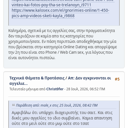
vinteo-kai-fotos-poy-tha-se-trelanoyn_i9711
https://www.kalosex.com/el/gnorimies-online/1-450-
pics-amp-videos-sketi-kayla_i9868
Καλημέρα, σχετικά με τις αγγελίες σας, στην πραγματικότητα
δεν ταιριάζουν σε καμία απο τις κατηγορίες που
χρησιμοποιήσατε. Εν πάση περιπτώσι αποδεχθήκαμε την μία
που βρίσκεται στην κατηγορία Online Dating και απορρίψαμε
την 2η που είναι στο Phone / Web Cam sex, για λόγους που
είναι αυτονόητοι πιστεύω.
Τεχνικά Θέματα & Προτάσεις
/
Απ: Δεν εγκρινονται οι
#5
αγγελιε...
Τελευταίο μήνυμα από
Christ0fer
- 28 Ιουλ, 2026, 06:52 ΠΜ
Παράθεση από: male_x στις 25 Ιουλ, 2026, 08:42 ΠΜ
Αμφιβάλω ότι υπάρχει διαχειριστής του σαιτ. Και στις
δικές μου αγγελίες το ιδιο συμβαίνει. Καμια απαντηση
ούτε στο μειλ ούτε στο μνμ ούτε στο τσατ