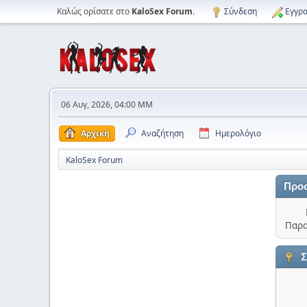
Καλώς ορίσατε στο
KaloSex Forum
.
Σύνδεση
Εγγρα
06 Αυγ, 2026, 04:00 ΜΜ
Αρχική
Αναζήτηση
Ημερολόγιο
KaloSex Forum
Προ
Παρα
Σ