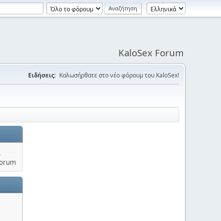
KaloSex Forum
Ειδήσεις:
Καλωσήρθατε στο νέο φόρουμ του KaloSex!
.
Forum