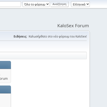
KaloSex Forum
Ειδήσεις:
Καλωσήρθατε στο νέο φόρουμ του KaloSex!
.
Forum