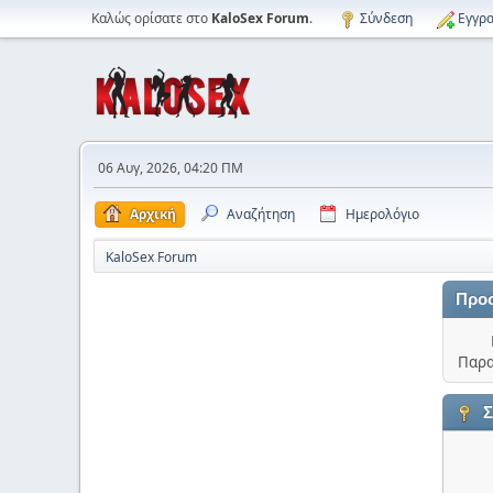
Καλώς ορίσατε στο
KaloSex Forum
.
Σύνδεση
Εγγρα
06 Αυγ, 2026, 04:20 ΠΜ
Αρχική
Αναζήτηση
Ημερολόγιο
KaloSex Forum
Προ
Παρα
Σ