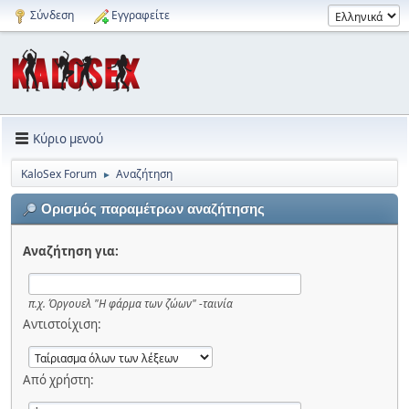
Σύνδεση
Εγγραφείτε
Κύριο μενού
KaloSex Forum
Αναζήτηση
►
Ορισμός παραμέτρων αναζήτησης
Αναζήτηση για:
π.χ.
Όργουελ "Η φάρμα των ζώων" -ταινία
Αντιστοίχιση:
Από χρήστη: