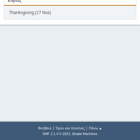
Εορτές
Thanksgiving (27 Νοε)
|
|
Βοήθεια
Όροι και Κανόνες
Πάνω ▲
,
SMF 2.1.4 © 2023
Simple Machines