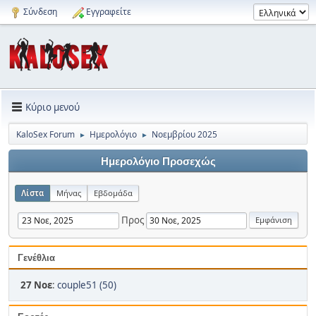
Σύνδεση
Εγγραφείτε
Κύριο μενού
KaloSex Forum
Ημερολόγιο
Νοεμβρίου 2025
►
►
Ημερολόγιο Προσεχώς
Λίστα
Μήνας
Εβδομάδα
Προς
Γενέθλια
27 Νοε
:
couple51 (50)