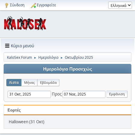
Σύνδεση
Εγγραφείτε
Κύριο μενού
KaloSex Forum
Ημερολόγιο
Οκτωβρίου 2025
►
►
Ημερολόγιο Προσεχώς
Λίστα
Μήνας
Εβδομάδα
Προς
Εορτές
Halloween (31 Οκτ)