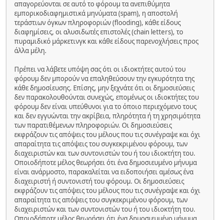
απαγορεύονται σε αυτό το φόρουμ τα ανεπιθύμητα
εμπορικοδιαφημιστικά μηνύματα (spam), η αποστολή
τεράστιων όγκων πληροφοριών (flooding), κάθε είδους
διαφημίσεις, οι αλυσιδωτές επιστολές (chain letters), το
πυραμιδικό μάρκετινγκ και κάθε είδους παρενοχλήσεις προς
άλλα μέλη.
Πρέπει να λάβετε υπόψη σας ότι οι ιδιοκτήτες αυτού του
φόρουμ δεν μπορούν να επαληθεύσουν την εγκυρότητα της
κάθε δημοσίευσης. Επίσης, μην ξεχνάτε ότι οι δημοσιεύσεις
δεν παρακολουθούνται συνεχώς, επομένως οι ιδιοκτήτες του
φόρουμ δεν είναι υπεύθυνοι για το όποιο περιεχόμενο τους
και δεν εγγυώνται την ακρίβεια, πληρότητα ή τη χρησιμότητα
των παρατιθέμενων πληροφοριών. Οι δημοσιεύσεις
εκφράζουν τις απόψεις του μέλους που τις συνέγραψε και όχι
απαραίτητα τις απόψεις του συγκεκριμένου φόρουμ, των
διαχειριστών και των συντονιστών του ή του ιδιοκτήτη του.
Οποιοδήποτε μέλος θεωρήσει ότι ένα δημοσιευμένο μήνυμα
είναι ανάρμοστο, παρακαλείται να ειδοποιήσει αμέσως ένα
διαχειριστή ή συντονιστή του φόρουμ. Οι δημοσιεύσεις
εκφράζουν τις απόψεις του μέλους που τις συνέγραψε και όχι
απαραίτητα τις απόψεις του συγκεκριμένου φόρουμ, των
διαχειριστών και των συντονιστών του ή του ιδιοκτήτη του.
Οποιοδήποτε μέλος θεωρήσει ότι ένα δημοσιευμένο μήνυμα