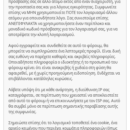
πρόσβασής σας σε άλλο άτομο εκτός από έναν διαχειριστή, για
την προστασία σας και για λόγους εγκυρότητας. Συμφωνείτε
επίσης να ΜΗΝ χρησιμοποιείτε ΠΟΤΕ τον λογαριασμό άλλου
ατόμου για οποιονδήποτε λόγο. Σας συνιστούμε επίσης
ΑΝΕΠΙΦΥΛΑΚΤΑ να χρησιμοποιήσετε έναν περίπλοκο και
μοναδικό κωδικό πρόσβασης για τον λογαριασμό σας, για να
αποτρέψετε την κλοπή λογαριασμού.
Αφού εγγραφείτε και συνδεθείτε σε αυτό το φόρουμ, θα
μπορείτε να συμπληρώσετε ένα λεπτομερές προφίλ. Είναι δική
σας ευθύνη να παρέχετε καθαρές και ακριβείς πληροφορίες.
Οποιαδήποτε πληροφορία ο ιδιοκτήτης ή το προσωπικό του
φόρουμ κρίνει ότι είναι ανακριβής ή χυδαία στη φύση θα
αφαιρεθεί, με ή χωρίς προηγούμενη ειδοποίηση. Ενδέχεται να
επιβάλλονται κατάλληλες κυρώσεις.
Λάβετε υπόψη ότι με κάθε ανάρτηση, η διεύθυνση IP σας
καταγράφεται, σε περίπτωση που χρειαστεί να αποκλειστείτε
από αυτό το φόρουμ ή να επικοινωνήσετε με τον ISP σας. Αυτό
θα συμβεί μόνο σε περίπτωση σημαντικής παραβίασης αυτής
της συμφωνίας.
Σημειώστε επίσης ότι το λογισμικό τοποθετεί ένα cookie, ένα
αρχείο κειμένου που περιέχει κομμάτια πληροφοριών (όπως