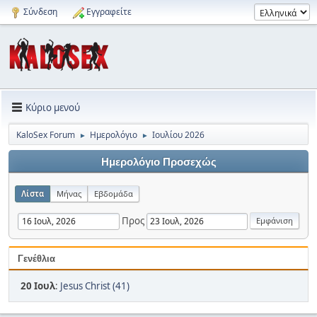
Σύνδεση
Εγγραφείτε
Κύριο μενού
KaloSex Forum
Ημερολόγιο
Ιουλίου 2026
►
►
Ημερολόγιο Προσεχώς
Λίστα
Μήνας
Εβδομάδα
Προς
Γενέθλια
20 Ιουλ
:
Jesus Christ (41)