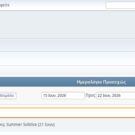
φείτε
Ημερολόγιο Προσεχώς
Προς
βδομάδα
υν), Summer Solstice (21 Ιουν)