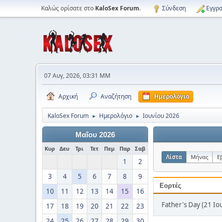
Καλώς ορίσατε στο
KaloSex Forum
.
Σύνδεση
Εγγρα
07 Αυγ, 2026, 03:31 ΜΜ
Αρχική
Αναζήτηση
Ημερολόγιο
KaloSex Forum
Ημερολόγιο
Ιουνίου 2026
►
►
Μαΐου 2026
Κυρ
Δευ
Τρι
Τετ
Πεμ
Παρ
Σαβ
Λίστα
Μήνας
Ε
1
2
3
4
5
6
7
8
9
Εορτές
10
11
12
13
14
15
16
Father's Day (21 Ιο
17
18
19
20
21
22
23
24
25
26
27
28
29
30