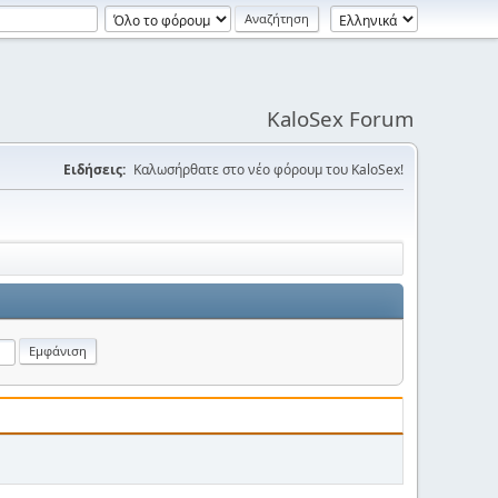
KaloSex Forum
Ειδήσεις:
Καλωσήρθατε στο νέο φόρουμ του KaloSex!