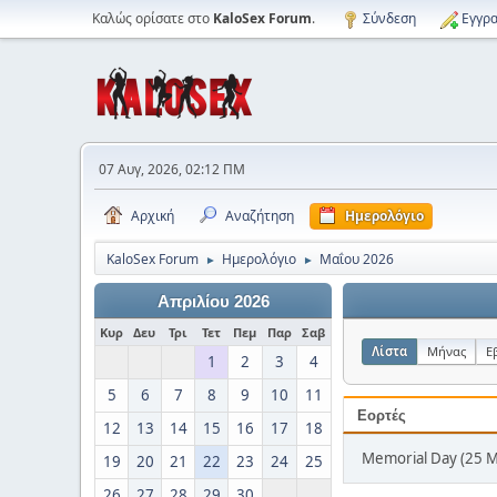
Καλώς ορίσατε στο
KaloSex Forum
.
Σύνδεση
Εγγρα
07 Αυγ, 2026, 02:12 ΠΜ
Αρχική
Αναζήτηση
Ημερολόγιο
KaloSex Forum
Ημερολόγιο
Μαΐου 2026
►
►
Απριλίου 2026
Κυρ
Δευ
Τρι
Τετ
Πεμ
Παρ
Σαβ
Λίστα
Μήνας
Ε
1
2
3
4
5
6
7
8
9
10
11
Εορτές
12
13
14
15
16
17
18
Memorial Day (25 
19
20
21
22
23
24
25
26
27
28
29
30