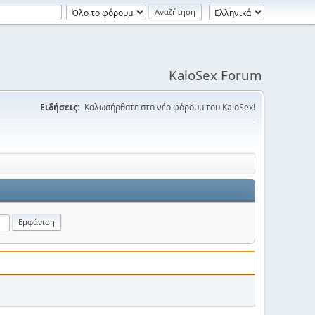
KaloSex Forum
Ειδήσεις:
Καλωσήρθατε στο νέο φόρουμ του KaloSex!