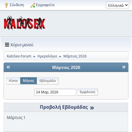
Σύνδεση
Εγγραφείτε
Κύριο μενού
KaloSex Forum
Ημερολόγιο
Μάρτιος 2026
►
►
«
»
Μάρτιος 2026
Λίστα
Μήνας
Εβδομάδα
»
Μάρτιος 1