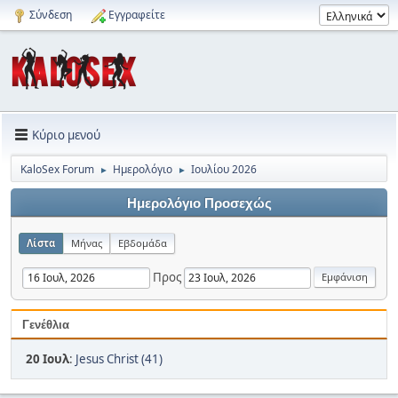
Σύνδεση
Εγγραφείτε
Κύριο μενού
KaloSex Forum
Ημερολόγιο
Ιουλίου 2026
►
►
Ημερολόγιο Προσεχώς
Λίστα
Μήνας
Εβδομάδα
Προς
Γενέθλια
20 Ιουλ
:
Jesus Christ (41)