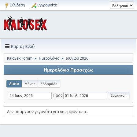
Σύνδεση
Εγγραφείτε
Κύριο μενού
KaloSex Forum
Ημερολόγιο
Ιουνίου 2026
►
►
Ημερολόγιο Προσεχώς
Λίστα
Μήνας
Εβδομάδα
Προς
Δεν υπάρχουν γεγονότα για να εμφανίσετε.