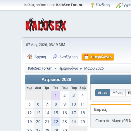
Καλώς ορίσατε στο
KaloSex Forum
.
Σύνδεση
Εγγρα
07 Αυγ, 2026, 03:19 ΜΜ
Αρχική
Αναζήτηση
Ημερολόγιο
KaloSex Forum
Ημερολόγιο
Μαΐου 2026
►
►
Απριλίου 2026
Κυρ
Δευ
Τρι
Τετ
Πεμ
Παρ
Σαβ
Λίστα
Μήνας
Ε
1
2
3
4
5
6
7
8
9
10
11
Εορτές
12
13
14
15
16
17
18
Cinco de Mayo (05 
19
20
21
22
23
24
25
26
27
28
29
30