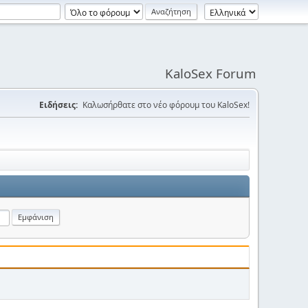
KaloSex Forum
Ειδήσεις:
Καλωσήρθατε στο νέο φόρουμ του KaloSex!