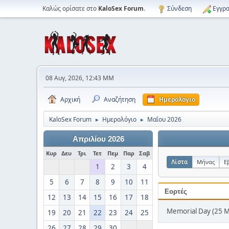
Καλώς ορίσατε στο
KaloSex Forum
.
Σύνδεση
Εγγρα
08 Αυγ, 2026, 12:43 ΜΜ
Αρχική
Αναζήτηση
Ημερολόγιο
KaloSex Forum
Ημερολόγιο
Μαΐου 2026
►
►
Απριλίου 2026
Κυρ
Δευ
Τρι
Τετ
Πεμ
Παρ
Σαβ
Λίστα
Μήνας
Ε
1
2
3
4
5
6
7
8
9
10
11
Εορτές
12
13
14
15
16
17
18
Memorial Day (25 
19
20
21
22
23
24
25
26
27
28
29
30