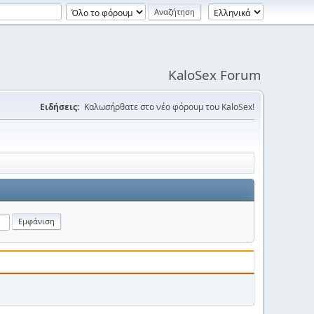
KaloSex Forum
Ειδήσεις:
Καλωσήρθατε στο νέο φόρουμ του KaloSex!