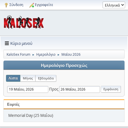
Σύνδεση
Εγγραφείτε
Κύριο μενού
KaloSex Forum
Ημερολόγιο
Μαΐου 2026
►
►
Ημερολόγιο Προσεχώς
Λίστα
Μήνας
Εβδομάδα
Προς
Εορτές
Memorial Day (25 Μαΐου)