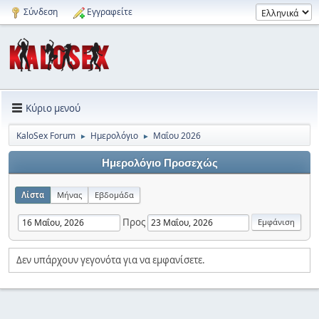
Σύνδεση
Εγγραφείτε
Κύριο μενού
KaloSex Forum
Ημερολόγιο
Μαΐου 2026
►
►
Ημερολόγιο Προσεχώς
Λίστα
Μήνας
Εβδομάδα
Προς
Δεν υπάρχουν γεγονότα για να εμφανίσετε.