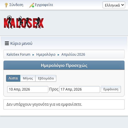
Σύνδεση
Εγγραφείτε
Κύριο μενού
KaloSex Forum
Ημερολόγιο
Απριλίου 2026
►
►
Ημερολόγιο Προσεχώς
Λίστα
Μήνας
Εβδομάδα
Προς
Δεν υπάρχουν γεγονότα για να εμφανίσετε.