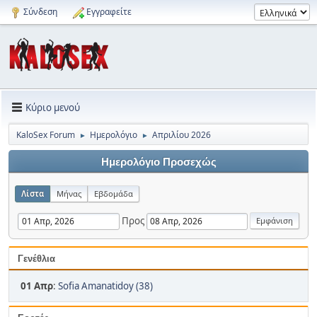
Σύνδεση
Εγγραφείτε
Κύριο μενού
KaloSex Forum
Ημερολόγιο
Απριλίου 2026
►
►
Ημερολόγιο Προσεχώς
Λίστα
Μήνας
Εβδομάδα
Προς
Γενέθλια
01 Απρ
:
Sofia Amanatidoy (38)