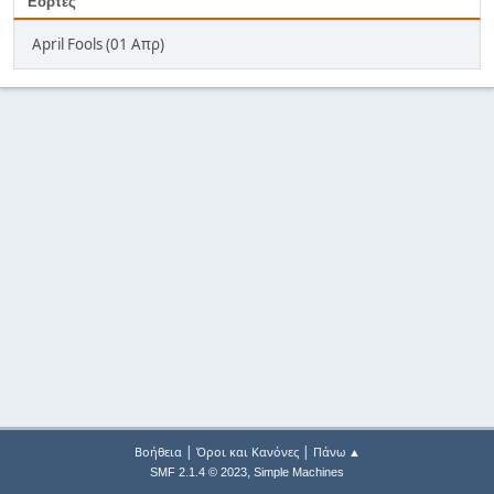
Εορτές
April Fools (01 Απρ)
|
|
Βοήθεια
Όροι και Κανόνες
Πάνω ▲
,
SMF 2.1.4 © 2023
Simple Machines