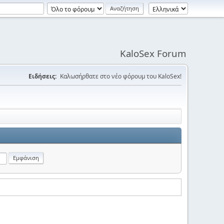
KaloSex Forum
Ειδήσεις:
Καλωσήρθατε στο νέο φόρουμ του KaloSex!