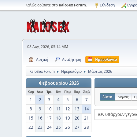
Καλώς ορίσατε στο
KaloSex Forum
.
Σύνδεση
Εγγρα
08 Αυγ, 2026, 05:14 ΜΜ
Αρχική
Αναζήτηση
Ημερολόγιο
KaloSex Forum
Ημερολόγιο
Μάρτιος 2026
►
►
Φεβρουαρίου 2026
Κυρ
Δευ
Τρι
Τετ
Πεμ
Παρ
Σαβ
Λίστα
Μήνας
Ε
1
2
3
4
5
6
7
8
9
10
11
12
13
14
Δεν υπάρχουν γεγονό
15
16
17
18
19
20
21
22
23
24
25
26
27
28