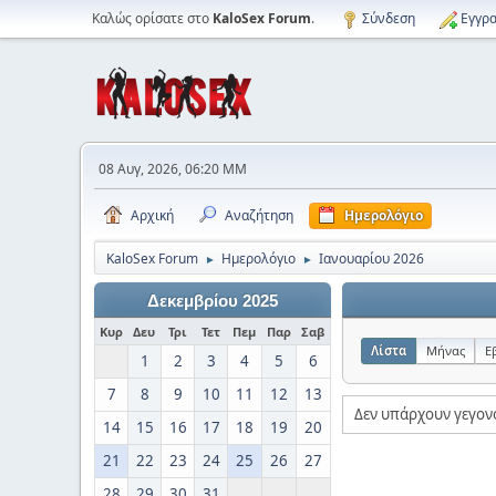
Καλώς ορίσατε στο
KaloSex Forum
.
Σύνδεση
Εγγρα
08 Αυγ, 2026, 06:20 ΜΜ
Αρχική
Αναζήτηση
Ημερολόγιο
KaloSex Forum
Ημερολόγιο
Ιανουαρίου 2026
►
►
Δεκεμβρίου 2025
Κυρ
Δευ
Τρι
Τετ
Πεμ
Παρ
Σαβ
Λίστα
Μήνας
Ε
1
2
3
4
5
6
7
8
9
10
11
12
13
Δεν υπάρχουν γεγονό
14
15
16
17
18
19
20
21
22
23
24
25
26
27
28
29
30
31