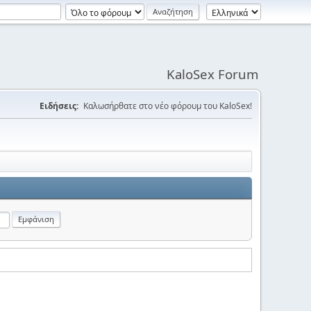
KaloSex Forum
Ειδήσεις:
Καλωσήρθατε στο νέο φόρουμ του KaloSex!