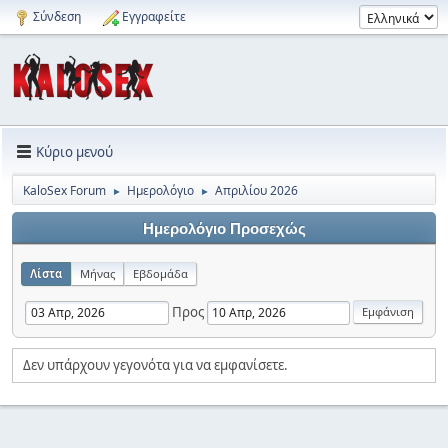
Σύνδεση
Εγγραφείτε
Κύριο μενού
KaloSex Forum
Ημερολόγιο
Απριλίου 2026
►
►
Ημερολόγιο Προσεχώς
Λίστα
Μήνας
Εβδομάδα
Προς
Δεν υπάρχουν γεγονότα για να εμφανίσετε.